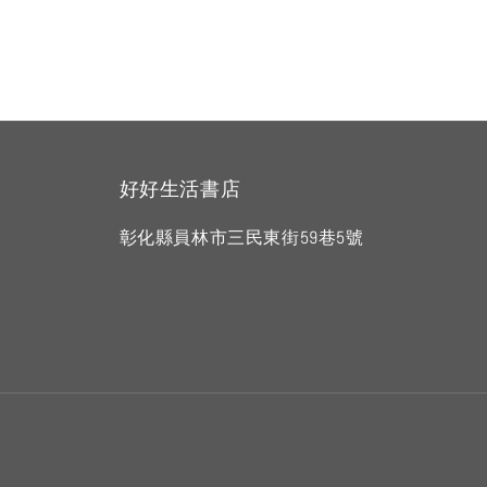
好好生活書店
彰化縣員林市三民東街59巷5號