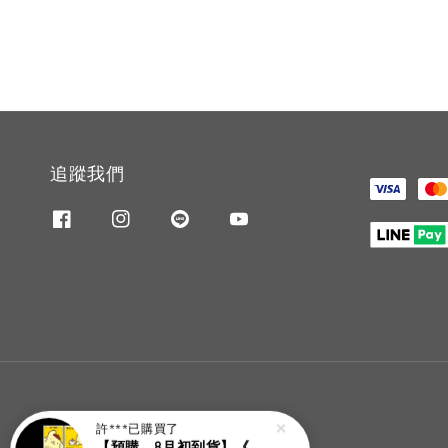
追蹤我們
許***
已購買了
【預購，8月初到貨】《大誌雜誌 7月號 第 196 期》封面：布丁狗