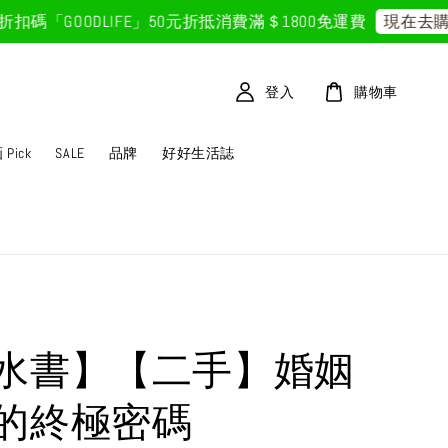
碼「GOODLIFE」50元折抵
消費滿＄1800免運費
現在去購
登入
購物車
Pick
SALE
品牌
好好生活誌
水書】【二手】婚姻
的終極密碼