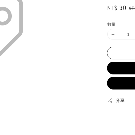
Sale
NT$ 30
Re
NT
price
pr
數量
分享