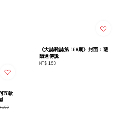
《大誌雜誌第 159期》封面：薩
爾達傳說
Regular
NT$ 150
price
刊五款
製
$ 150