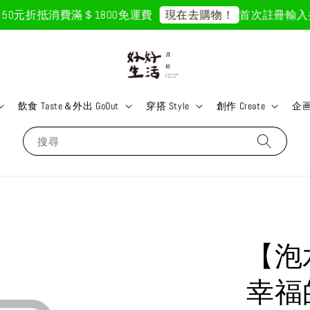
50元折抵
消費滿＄1800免運費
首次註冊輸入折扣
現在去購物！
飲食 Taste＆外出 GoOut
穿搭 Style
創作 Create
企画 
搜尋
【泡
幸福