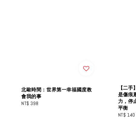
【二手
北歐時間：世界第一幸福國度教
是傷痕
會我的事
力，停
Regular
NT$ 398
平衡
price
Sale
NT$ 140
price