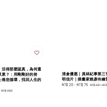
】活得那麼認真，為何還
清倉優惠｜員林紀事第三
累累？：用剛剛好的努
明信片｜插畫家賴彥伶繪
止倦怠循環，找回人生的
Sale
NT$ 20
-
NT$ 75
Regular
NT$ 40
-
NT
price
price
Regular
NT$ 350
price