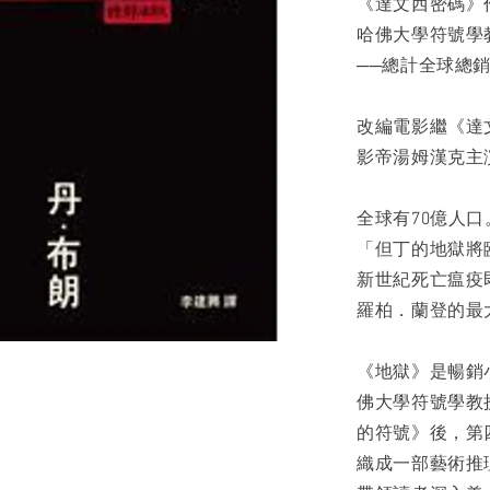
《達文西密碼》
哈佛大學符號學
──總計全球總銷量突
改編電影繼《達
影帝湯姆漢克主
全球有70億人
「但丁的地獄將
新世紀死亡瘟疫
羅柏．蘭登的最
《地獄》是暢銷
佛大學符號學教
的符號》後，第
織成一部藝術推