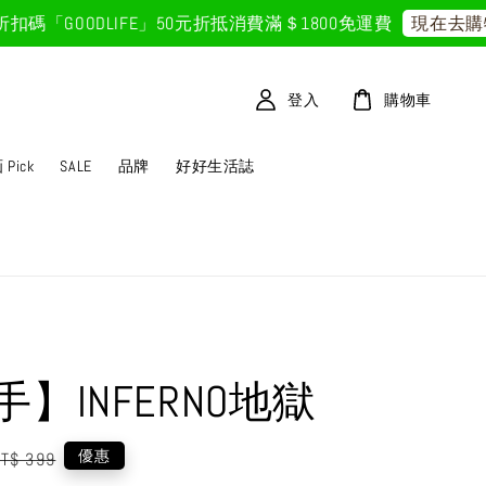
GOODLIFE」50元折抵
消費滿＄1800免運費
現在去購物
登入
購物車
Pick
SALE
品牌
好好生活誌
】INFERNO地獄
egular
優惠
T$ 399