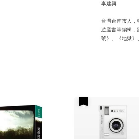
李建興
台灣台南市人，
遊叢書等編輯，
號》、《地獄》、《把
優惠