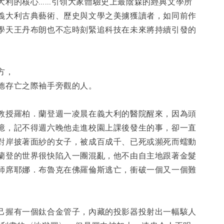
大利的核心……引領大家體驗史上最陰森的經典文學所
義大利古典藝術、歷史與文學之美擄獲讀者，如同前作
學天王丹布朗也不忘時刻緊追科技在未來將持續引發的
方，
德存亡之際袖手旁觀的人。
教授羅柏．蘭登週一凌晨在義大利的醫院醒來，因為頭
憶，記不得週六晚他走進校園上課後發生的事，卻一直
對岸披著面紗的女子，被成百成千、已死或瀕死而蠕動
蘭登的世界很快陷入一團混亂，他不由自主地跟著金髮
師席耶娜．布魯克在佛羅倫斯逃亡，衝破一個又一個難
己握有一個鈦合金管子，內藏的投影器投射出一幅駭人