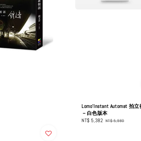
Lomo’Instant Automat 
－白色版本
Sale
NT$ 5,382
Regular
NT$ 5,980
price
price