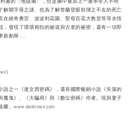
伽利畫的〈地獄圖〉，但是圖中被加上一連串令人不明
了解開字母之謎、也為了解答蘭登眼前揮之不去的死亡
克在維奇奧宮、波波利花園、聖母百花大教堂等等永恆
找，發現了環環相扣的祕道與古老的祕密，還有一項即
學新創舉……
wn)
小說之一《達文西密碼》，還有國際暢銷小說《失落的
與魔鬼》、《大騙局》與《數位密碼》作者。現與妻子
www.danbrown.com