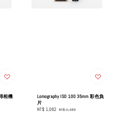
拍立得相機
Lomography ISO 100 35mm 彩色負
片
Sale
NT$ 1,062
Regular
NT$ 1,180
price
price