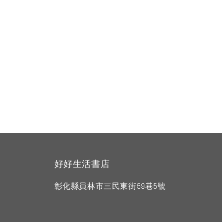
好好生活書店
彰化縣員林市三民東街59巷5號