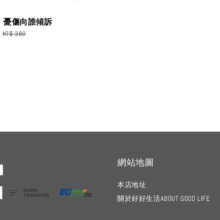
】憂傷向誰傾訴
Regular
NT$ 380
price
網站地圖
本店地址
關於好好生活ABOUT GOOD LIFE