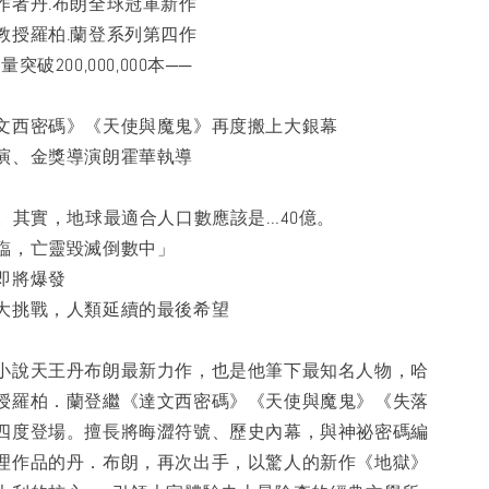
作者丹.布朗全球冠軍新作
教授羅柏.蘭登系列第四作
破200,000,000本──
文西密碼》《天使與魔鬼》再度搬上大銀幕
演、金獎導演朗霍華執導
口。其實，地球最適合人口數應該是…40億。
臨，亡靈毀滅倒數中」
即將爆發
大挑戰，人類延續的最後希望
小說天王丹布朗最新力作，也是他筆下最知名人物，哈
授羅柏．蘭登繼《達文西密碼》《天使與魔鬼》《失落
四度登場。擅長將晦澀符號、歷史內幕，與神祕密碼編
理作品的丹．布朗，再次出手，以驚人的新作《地獄》