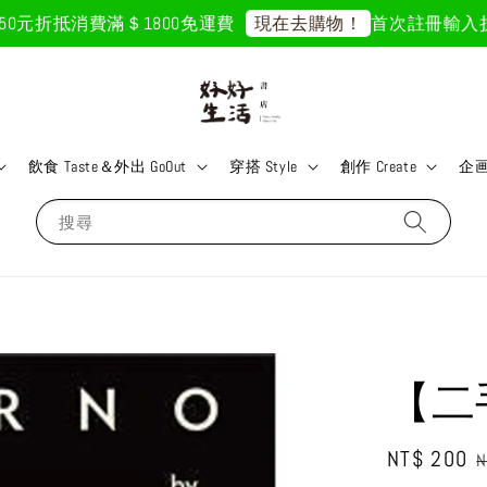
元折抵
消費滿＄1800免運費
首次註冊輸入折扣碼「
現在去購物！
飲食 Taste＆外出 GoOut
穿搭 Style
創作 Create
企画 
搜尋
【二手
Sale
NT$ 200
R
N