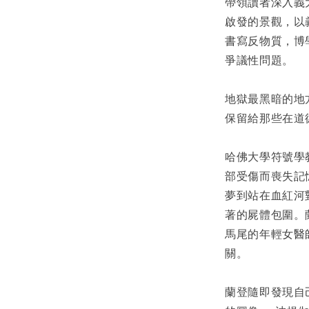
帶領讀者深入義
啟發的景觀，以
書寫反物質，博
爭議性問題。
地獄最黑暗的地
保留給那些在道
哈佛大學符號學
部受傷而喪失記
夢到站在血紅河
著的屍體包圍。
馬尾的年輕女醫
關。
蘭登隨即發現自