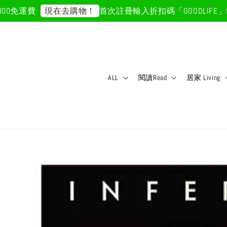
0免運費
首次註冊輸入折扣碼「GOODLIFE」50
現在去購物！
ALL
閱讀Read
居家 Living