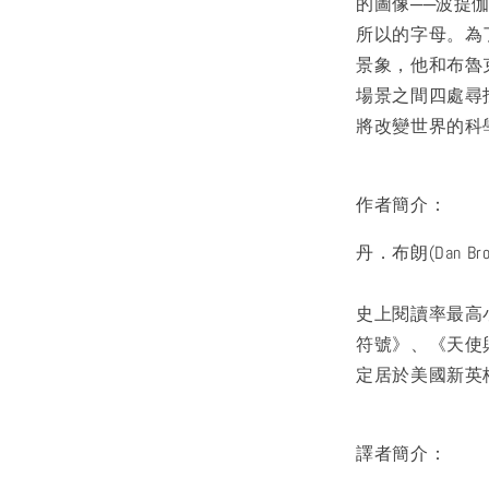
的圖像──波提
所以的字母。為
景象，他和布魯
場景之間四處尋
將改變世界的科
作者簡介：
丹．布朗(Dan Bro
史上閱讀率最高
符號》、《天使
定居於美國新英格蘭。
譯者簡介：