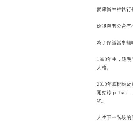
愛康衛生棉執行
婚後與老公育有
為了保護當事貓
1988年生，
人格。
2013年底開始
開始錄 podc
絲。
人生下一階段的