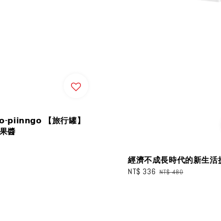
𝗻𝗴𝗼-𝗽𝗶𝗶𝗻𝗻𝗴𝗼 【旅行罐】
列果醬
經濟不成長時代的新生活
Sale
NT$ 336
Regular
NT$ 480
price
price