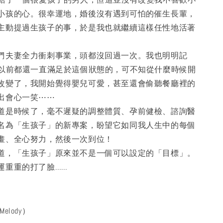
小孩的心。很幸運地，婚後沒有遇到可怕的催生長輩，
主動提過生孩子的事，於是我也就繼續這樣任性地活著
們夫妻全力衝刺事業，頭都沒回過一次。我也明明記
歲以前都還一直滿足於這個狀態的，可不知從什麼時候開
改變了，我開始覺得嬰兒可愛，甚至還會偷聽餐廳裡的
出會心一笑⋯⋯
道是時候了，毫不遲疑的調整體質、孕前健檢、諮詢醫
名為「生孩子」的新專案，盼望它如同我人生中的每個
畫、全心努力，然後一次到位！
道，「生孩子」原來並不是一個可以設定的「目標」。
運重重的打了臉……
lody）