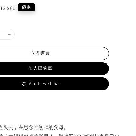
egular
優惠
T$ 360
rice
立即購買
加入購物車
Add to wishlist
過失去，在思念裡無眠的父母。
嫁給了一個很愛孩子的男人，但這並沒有改變我不喜歡小