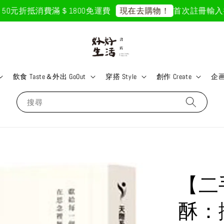
0元折抵
消費滿＄1800免運費
首次註冊輸入折扣碼
現在去購物！
飲食 Taste＆外出 GoOut
穿搭 Style
創作 Create
企画 
搜尋
【二
酥：