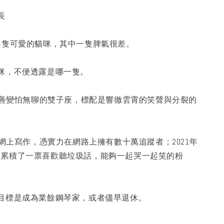
長
4隻可愛的貓咪，其中一隻脾氣很差。
咪，不便透露是哪一隻。
聰明善變怕無聊的雙子座，標配是響徹雲霄的笑聲與分裂的
於網上寫作，憑實力在網路上擁有數十萬追蹤者；2021年
ast，累積了一票喜歡聽垃圾話，能夠一起哭一起笑的粉
目標是成為業餘鋼琴家，或者儘早退休。