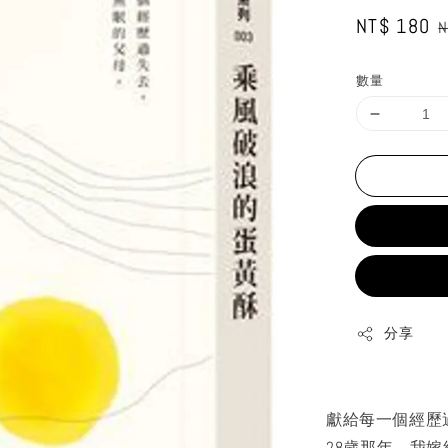
Sale
NT$ 180
R
N
price
p
數量
分享
獻給每一個經歷
28歲那年，我