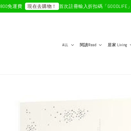
0免運費
首次註冊輸入折扣碼「GOODLIFE」5
現在去購物！
ALL
閱讀Read
居家 Living