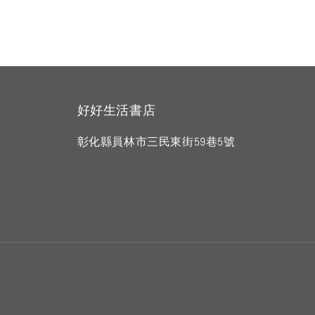
好好生活書店
彰化縣員林市三民東街59巷5號