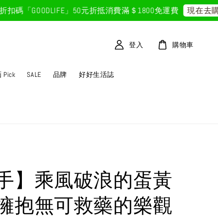
「GOODLIFE」50元折抵
消費滿＄1800免運費
現在去購物
登入
購物車
Pick
SALE
品牌
好好生活誌
手】乘風破浪的蛋黃
擁抱無可救藥的樂觀