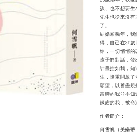
孩、也不想要生
先生也從來沒有
了。
結婚頭幾年，我
得，自己在30
始，一切悄悄的
孩子們對話，發
計畫控如我，知
生，隆重開啟了
願望，以善盡規
當時的我並不知
鐵齒的我，被命
作者簡介：
何雪帆（美樂蒂 Me