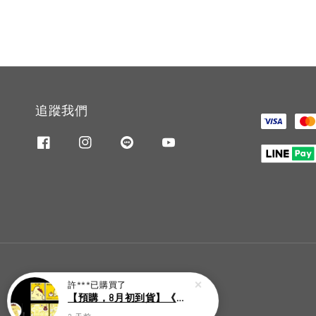
追蹤我們
許***
已購買了
【預購，8月初到貨】《大誌雜誌 7月號 第 196 期》封面：布丁狗