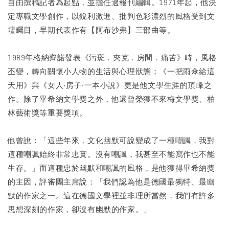
自由撰稿記者為起點，並擔任過報刊編輯。1971年起，他決
定專職文學創作，以銳利激進、批判色彩濃烈的風格受到文
壇矚目，早期代表作有【阿布沙弗】三部曲等。
1989年格納齊諾發表《污斑．夾克．房間．痛苦》時，風格
丕變，轉向關懷小人物的生活與心理狀態；《一把雨傘給這
天用》與《女人‧房子‧一本小說》更是他文學生涯的頂峰之
作。除了畢希納文學獎之外，他還曾榮獲不來梅文學獎、柏
林藝術獎等重要獎項。
他曾說：「這些年來，文化幽默可說變成了一種嘲諷，我對
這種嘲諷始終非常忠實。沒有嘲諷，我甚至不能寫作也不能
生存。」而這種忠於幽默和嘲諷的風格，是他獲得畢希納獎
的主因，評審團主席說：「我們認為他是德國最獨特、最幽
默的作家之一。這在德國文學裡並非理所當然，我們有許多
思想深刻的作家，卻沒有幽默的作家。」