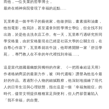
而他，一位失業的哲學博士，
最終在精神病院發現了幸福的起點……
瓦里希是一個半弔子的藝術家，他做拼貼，畫素描和油畫，
他拍電影，他寫詩，甚至還拿到哲學博士學位，但全找不到
出路，於是他去洗衣店工作。有一天，瓦里希巧遇研究所同
學安格曼，由於安格曼現在已經是社區大學的公關主任，在
自尊心作祟下，瓦里希就吹牛說，他即將開辦一家「舒活學
苑」，專門教人在不幸的年代裡找到幸福……。
這是當代德國最幽默與獨特的作家、《一把雨傘給這天用》
作者格納齊諾的最新力作，被《時代週報》讚譽為他迄今最
好的作品。透過對小人物的細膩觀察，他深刻地描繪了現代
人的日常生活與心理狀態，指出這是一個「幸福無能症」的
時代，儘管文明提供種種富足與便利，但人們卻普遍陷入
「我不幸福」的自覺。