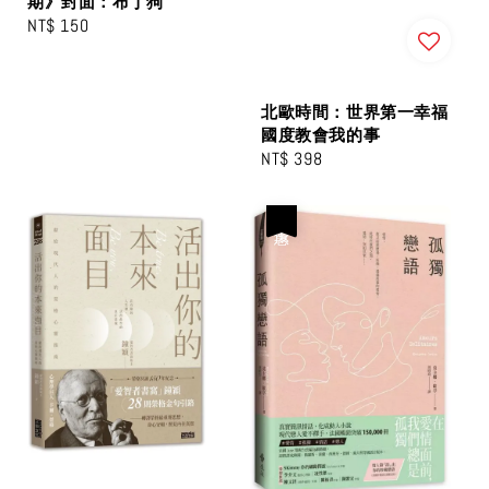
期》封面：布丁狗
Regular
NT$ 150
price
北歐時間：世界第一幸福
國度教會我的事
Regular
NT$ 398
price
優惠