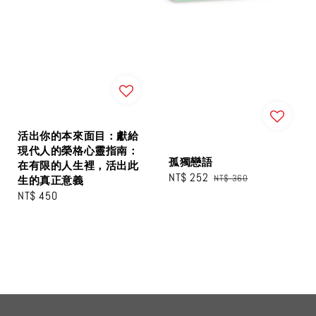
活出你的本來面目：獻給
現代人的榮格心靈指南：
孤獨戀語
在有限的人生裡，活出此
Sale
NT$ 252
Regular
NT$ 360
生的真正意義
price
price
Regular
NT$ 450
price