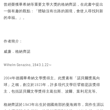
曾經榮獲畢希納等重要文學大獎的格納齊諾，在此書中提出
一個有趣的觀點：「體驗沒有出路的困境，會使人尋找到新
的幸福。」。
作者簡介：
威廉．格納齊諾
Wilhelm Genazino, 1943.1.22～
2004年德國畢希納文學獎得主。此獎素有「諾貝爾獎風向
球」之稱，創立於1923年，許多現代文學巨擘都是該獎得
主，包括諾貝爾文學獎得主葛拉斯、波爾、葉利尼克等。
格納齊諾於1943年出生於德國南部的曼海姆市，寫作生涯以