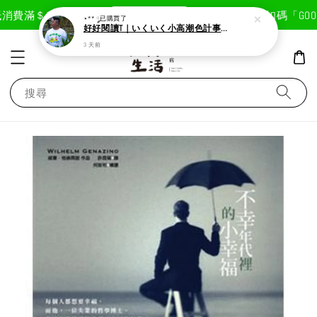
現在去購物！
消費滿＄1800免運費
首次註冊輸入折扣碼「GOODL
⋆** ༘
已購買了
好好閱讀T｜いくいく小高潮色計事務所X好好生活書店聯名款
3 天前
搜尋