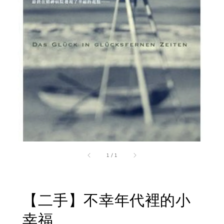
1
/
1
【二手】不幸年代裡的小
幸福