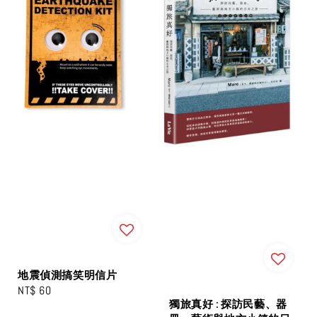
地震偵測搞笑明信片
Regular
NT$ 60
獨旅真好 : 探訪民藝、器
price