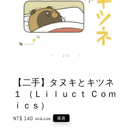
1
/
1
【二手】タヌキとキツネ
１ （Ｌｉｌｕｃｔ Ｃｏｍ
ｉｃｓ）
Sale
NT$ 140
Regular
優惠
NT$ 238
price
price