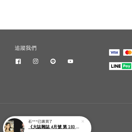
追蹤我們
石***
已購買了
《大誌雜誌 4月號 第 193 期》封面：Solar 頌樂