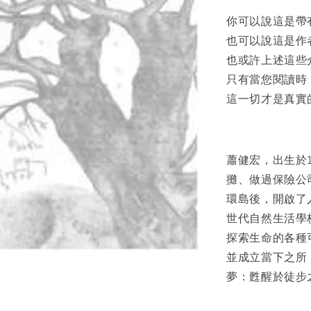
你可以說這是帶
也可以說這是作
也或許上述這些
只有當您閱讀時
這一切才是真實
蕭健宏，出生於
攤、做過保險公
環島後，開啟了
世代自然生活學
探索生命的各種
並成立當下之所
夢：甦醒於徒步