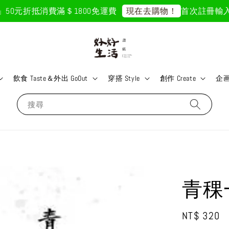
50元折抵
消費滿＄1800免運費
首次註冊輸入折扣
現在去購物！
飲食 Taste＆外出 GoOut
穿搭 Style
創作 Create
企画 
搜尋
青稞
Regular
NT$ 320