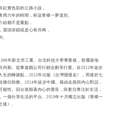
有紀實色彩的公路小說，
者用六年的時間，和這青稞一夢道別。
介紹都不是重點，
，眉頭深鎖或是心有共鳴，
的。
1986年新北市三重。台北科技大學畢業後，曾擺過地
司內勤、從事遊戲公司行銷企劃等行業。自2012年徒步
人生的轉捩點，2013年出版《台灣慢慢走》，而後於七
校擔任助教。2014年徒步中國。藉由走路與內心對話，
可能性。回台後順著內心的聲音，與妻兒專注於生活，
，一個分享生活的平台。2019年十月獨立出版《青稞一
之後》。