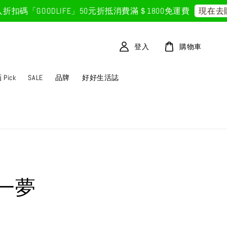
碼「GOODLIFE」50元折抵
消費滿＄1800免運費
現在去購
登入
購物車
Pick
SALE
品牌
好好生活誌
一夢