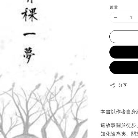
price
數量
分享
本書以作者自身
這故事關於徒步
知化險為夷、關