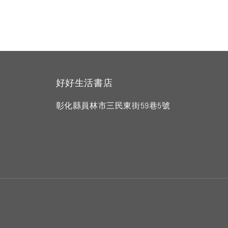
好好生活書店
彰化縣員林市三民東街59巷5號