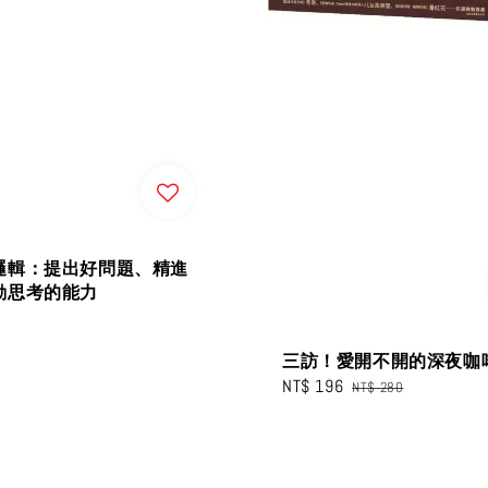
邏輯：提出好問題、精進
動思考的能力
三訪！愛開不開的深夜咖
Sale
NT$ 196
Regular
NT$ 280
price
price