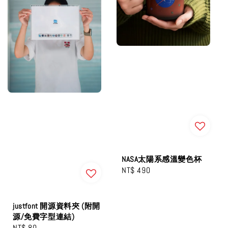
NASA太陽系感溫變色杯
Regular
NT$ 490
price
justfont 開源資料夾 (附開
源/免費字型連結)
Regular
NT$ 80