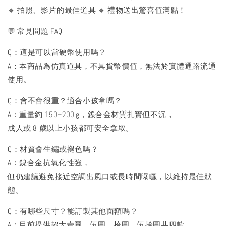
🔹 拍照、影片的最佳道具 🔹 禮物送出驚喜值滿點！
💬 常見問題 FAQ
Q：這是可以當硬幣使用嗎？
A：本商品為仿真道具，不具貨幣價值，無法於實體通路流通
使用。
Q：會不會很重？適合小孩拿嗎？
A：重量約 150–200 g，鎳合金材質扎實但不沉，
成人或 8 歲以上小孩都可安全拿取。
Q：材質會生鏽或褪色嗎？
A：鎳合金抗氧化性強，
但仍建議避免接近空調出風口或長時間曝曬，以維持最佳狀
態。
Q：有哪些尺寸？能訂製其他面額嗎？
A：目前提供超大壹圓、伍圓、拾圓、伍拾圓共四款，