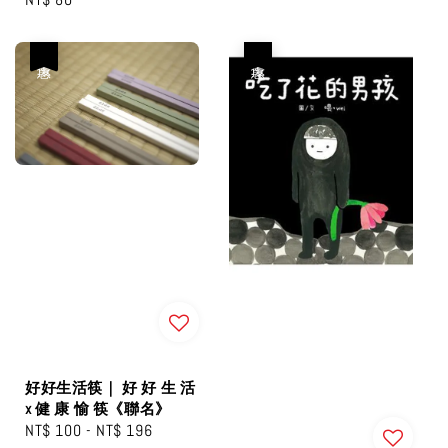
price
優惠
優惠
好好生活筷｜ 好 好 生 活
x 健 康 愉 筷《聯名》
Sale
NT$ 100
-
NT$ 196
Regular