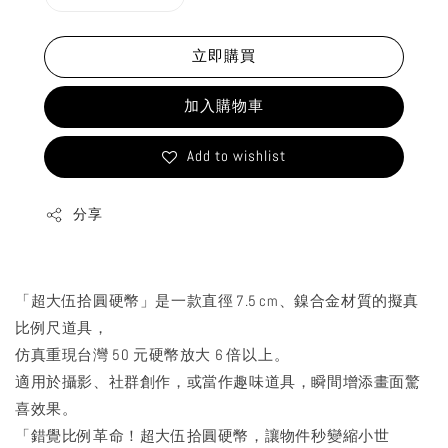
立即購買
加入購物車
Add to wishlist
分享
「超大伍拾圓硬幣」是一款直徑 7.5 cm、鎳合金材質的擬真
比例尺道具，
仿真重現台灣 50 元硬幣放大 6 倍以上。
適用於攝影、社群創作，或當作趣味道具，瞬間增添畫面驚
喜效果。
「錯覺比例革命！超大伍拾圓硬幣，讓物件秒變縮小世