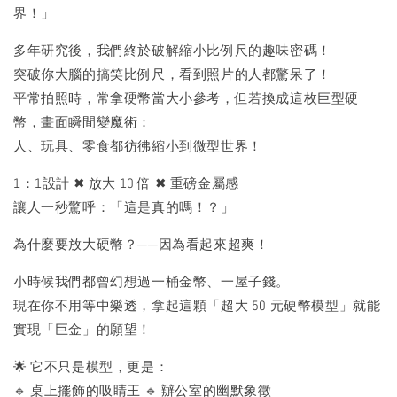
界！」
多年研究後，我們終於破解縮小比例尺的趣味密碼！
突破你大腦的搞笑比例尺，看到照片的人都驚呆了！
平常拍照時，常拿硬幣當大小參考，但若換成這枚巨型硬
幣，畫面瞬間變魔術：
人、玩具、零食都彷彿縮小到微型世界！
1：1設計 ✖ 放大 10 倍 ✖ 重磅金屬感
讓人一秒驚呼：「這是真的嗎！？」
為什麼要放大硬幣？──因為看起來超爽！
小時候我們都曾幻想過一桶金幣、一屋子錢。
現在你不用等中樂透，拿起這顆「超大 50 元硬幣模型」就能
實現「巨金」的願望！
🌟 它不只是模型，更是：
🔹 桌上擺飾的吸睛王 🔹 辦公室的幽默象徵