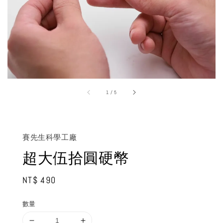
1
/
5
賽先生科學工廠
超大伍拾圓硬幣
Regular
NT$ 490
price
數量