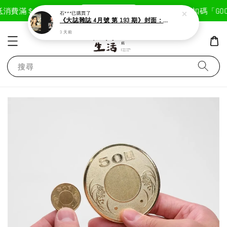
現在去購物！
消費滿＄1800免運費
首次註冊輸入折扣碼「GOODL
石***
已購買了
《大誌雜誌 4月號 第 193 期》封面：Solar 頌樂
3 天前
搜尋