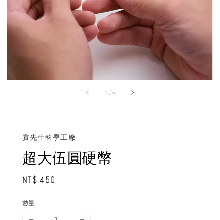
1
/
5
賽先生科學工廠
超大伍圓硬幣
Regular
NT$ 450
price
數量