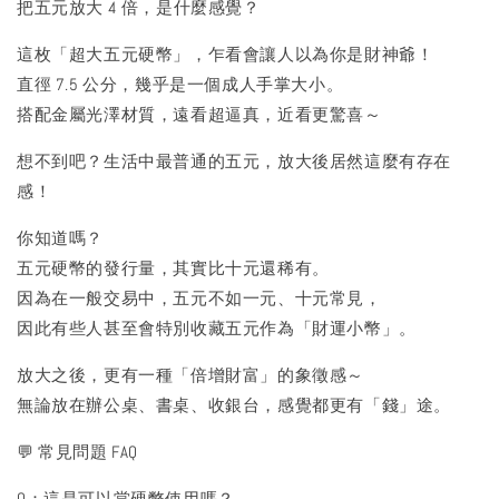
把五元放大 4 倍，是什麼感覺？
這枚「超大五元硬幣」，乍看會讓人以為你是財神爺！
直徑 7.5 公分，幾乎是一個成人手掌大小。
搭配金屬光澤材質，遠看超逼真，近看更驚喜～
想不到吧？生活中最普通的五元，放大後居然這麼有存在
感！
你知道嗎？
五元硬幣的發行量，其實比十元還稀有。
因為在一般交易中，五元不如一元、十元常見，
因此有些人甚至會特別收藏五元作為「財運小幣」。
放大之後，更有一種「倍增財富」的象徵感～
無論放在辦公桌、書桌、收銀台，感覺都更有「錢」途。
💬 常見問題 FAQ
Q：這是可以當硬幣使用嗎？