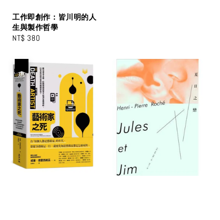
工作即創作：皆川明的人
生與製作哲學
Regular
NT$ 380
price
優惠