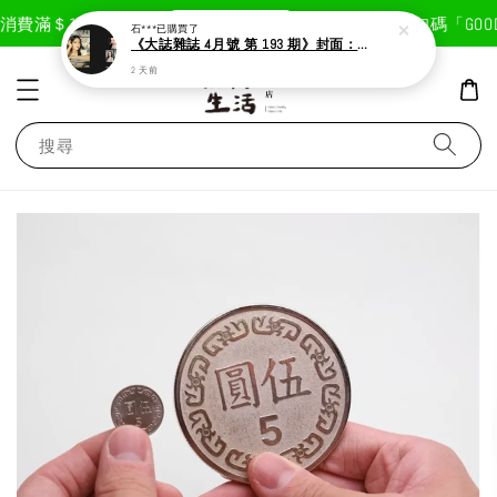
現在去購物！
消費滿＄1800免運費
首次註冊輸入折扣碼「GOODL
石***
已購買了
《大誌雜誌 4月號 第 193 期》封面：Solar 頌樂
2 天前
搜尋