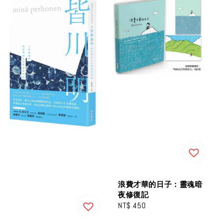
浪費才華的日子：靈魂暗
夜修復記
Regular
NT$ 450
price