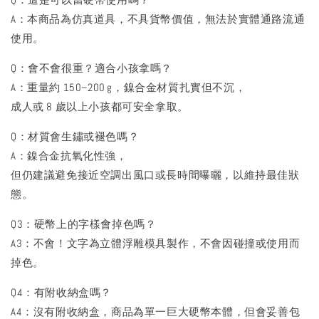
A：本商品為仿真道具，不具貨幣價值，無法於實體通路流通
使用。
Q：會不會很重？適合小孩拿嗎？
A：重量約 150–200 g，鎳合金材質扎實但不沉，
成人或 8 歲以上小孩都可安全拿取。
Q：材質會生鏽或褪色嗎？
A：鎳合金抗氧化性強，
但仍建議避免接近空調出風口或長時間曝曬，以維持最佳狀
態。
Q3：硬幣上的字樣會掉色嗎？
A3：不會！文字為立體浮雕模具製作，不會因碰撞或使用而
掉色。
Q4：有附收納盒嗎？
A4：沒有附收納盒，商品為單一巨大硬幣本體，但會妥善包