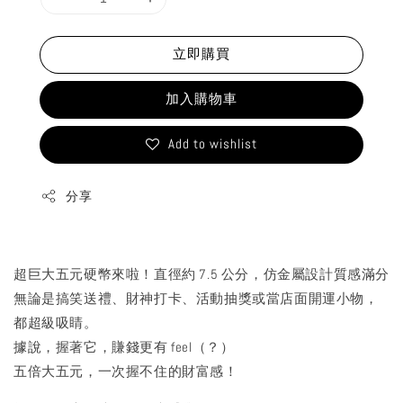
立即購買
加入購物車
Add to wishlist
分享
超巨大五元硬幣來啦！直徑約 7.5 公分，仿金屬設計質感滿分
無論是搞笑送禮、財神打卡、活動抽獎或當店面開運小物，
都超級吸睛。
據說，握著它，賺錢更有 feel（？）
五倍大五元，一次握不住的財富感！