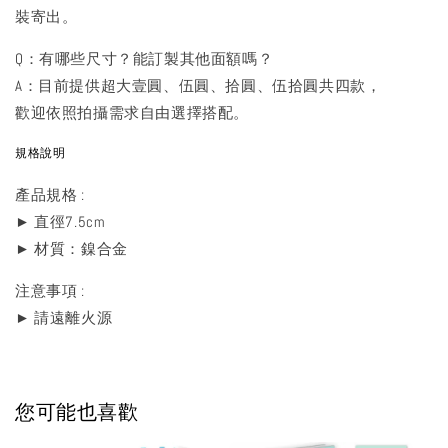
裝寄出。
Q：有哪些尺寸？能訂製其他面額嗎？
A：目前提供超大壹圓、伍圓、拾圓、伍拾圓共四款，
歡迎依照拍攝需求自由選擇搭配。
規格說明
產品規格 :
► 直徑7.5cm
► 材質：鎳合金
注意事項 :
► 請遠離火源
您可能也喜歡