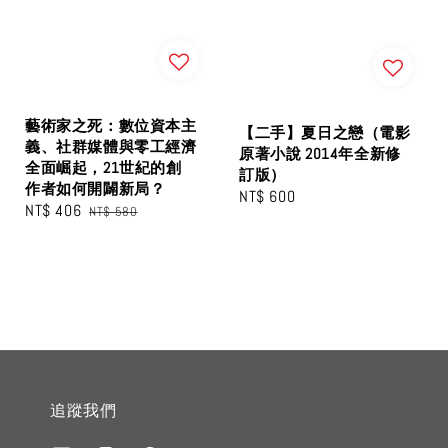
藝術家之死：數位資本主
【二手】夏日之戀（電影
義、社群媒體與零工經濟
原著小說 2014年全新修
全面崛起，21世紀的創
訂版）
作者如何開闢新局？
Regular
NT$ 600
Sale
NT$ 406
Regular
NT$ 580
price
price
price
追蹤我們