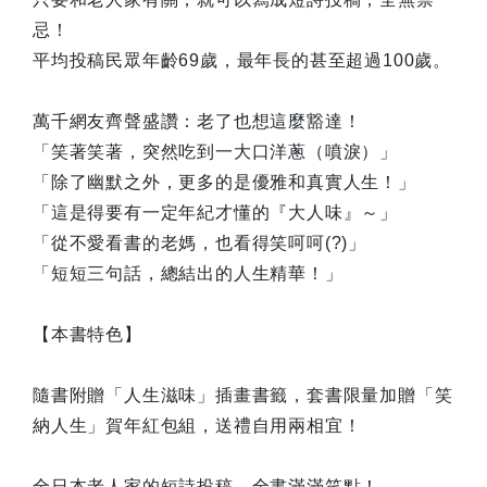
忌！
平均投稿民眾年齡69歲，最年長的甚至超過100歲。
萬千網友齊聲盛讚：老了也想這麼豁達！
「笑著笑著，突然吃到一大口洋蔥（噴淚）」
「除了幽默之外，更多的是優雅和真實人生！」
「這是得要有一定年紀才懂的『大人味』～」
「從不愛看書的老媽，也看得笑呵呵(?)」
「短短三句話，總結出的人生精華！」
【本書特色】
隨書附贈「人生滋味」插畫書籤，套書限量加贈「笑
納人生」賀年紅包組，送禮自用兩相宜！
全日本老人家的短詩投稿，全書滿滿笑點！