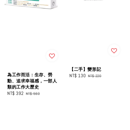
【二手】變形記
為工作而活：生存、勞
Sale
NT$ 130
Regular
NT$ 220
動、追求幸福感，一部人
price
price
類的工作大歷史
Sale
NT$ 392
Regular
NT$ 560
price
price