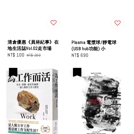
清倉優惠《員林紀事》在
Plasma 電漿球/靜電球
地生活誌Vol.02走市場
(USB hub功能) 小
Sale
NT$ 100
Regular
Regular
NT$ 690
NT$ 200
price
price
price
優惠
優惠