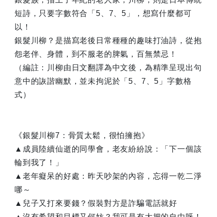
短詩，只要字數符合「5、7、5」，想寫什麼都可
以！
銀髮川柳？是描寫老後日常種種的趣味打油詩，從抱
怨老伴、身體，到不服老的脾氣，百無禁忌！
（編註：川柳由日文翻譯為中文後，為精準呈現出句
意中的詼諧幽默，並未拘泥於「5、7、5」字數格
式）
《銀髮川柳7：骨質太鬆，很怕擁抱》
▲成員陸續仙逝的同學會，老友紛紛說：「下一個該
輪到我了！」
▲老年癡呆的好處：昨天吵架的內容，忘得一乾二淨
哪～
▲兒子又打來要錢？假裝對方是詐騙電話就好
▲沒有希望和目標又何妨？我可是有大把的自由呀！