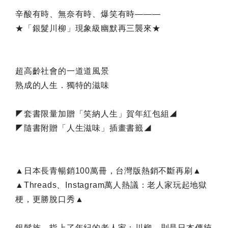
辛酸有時、無奈有時、爆笑有時———
★「銀髮川柳」現象級幽默再三襲來★
超高齡社會的一道道風景
熟成的人生．獨特的滋味
◤套書限量加贈「笑納人生」賀年紅包組◢
◤隨書附贈「人生滋味」插畫書籤◢
▲日本長青暢銷100萬冊，台灣版熱銷不斷再刷▲
▲Threads、Instagram萬人熱議：老人家玩起地獄
梗，更勝脫口秀▲
銀髮族，指上了年紀的老人家；川柳，則是日本傳統