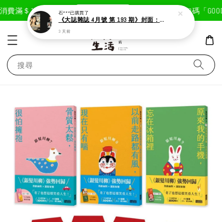
現在去購物！
費滿＄1800免運費
首次註冊輸入折扣碼「GOODLI
石***
已購買了
《大誌雜誌 4月號 第 193 期》封面：Solar 頌樂
3 天前
搜尋