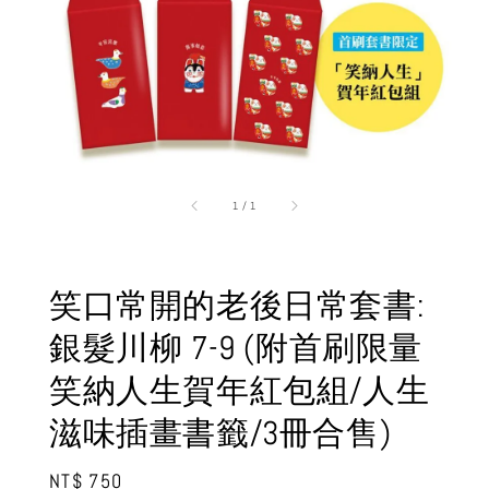
1
/
1
笑口常開的老後日常套書:
銀髮川柳 7-9 (附首刷限量
笑納人生賀年紅包組/人生
滋味插畫書籤/3冊合售)
Regular
NT$ 750