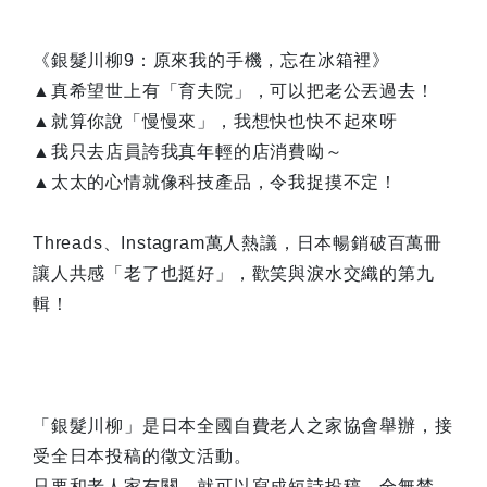
《銀髮川柳9：原來我的手機，忘在冰箱裡》
▲真希望世上有「育夫院」，可以把老公丟過去！
▲就算你說「慢慢來」，我想快也快不起來呀
▲我只去店員誇我真年輕的店消費呦～
▲太太的心情就像科技產品，令我捉摸不定！
Threads、Instagram萬人熱議，日本暢銷破百萬冊
讓人共感「老了也挺好」，歡笑與淚水交織的第九
輯！
「銀髮川柳」是日本全國自費老人之家協會舉辦，接
受全日本投稿的徵文活動。
只要和老人家有關，就可以寫成短詩投稿，全無禁