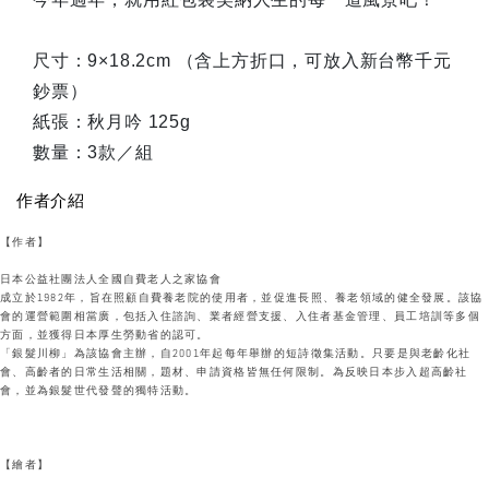
尺寸：9×18.2cm （含上方折口，可放入新台幣千元
鈔票）
紙張：秋月吟 125g
數量：3款／組
作者介紹
【作者】
日本公益社團法人全國自費老人之家協會
成立於1982年，旨在照顧自費養老院的使用者，並促進長照、養老領域的健全發展。該協
會的運營範圍相當廣，包括入住諮詢、業者經營支援、入住者基金管理、員工培訓等多個
方面，並獲得日本厚生勞動省的認可。
「銀髮川柳」為該協會主辦，自2001年起每年舉辦的短詩徵集活動。只要是與老齡化社
會、高齡者的日常生活相關，題材、申請資格皆無任何限制。為反映日本步入超高齡社
會，並為銀髮世代發聲的獨特活動。
【繪者】