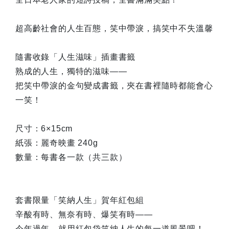
超高齡社會的人生百態，笑中帶淚，搞笑中不失溫馨
隨書收錄「人生滋味」插畫書籤
熟成的人生，獨特的滋味——
把笑中帶淚的金句變成書籤，夾在書裡隨時都能會心
一笑！
尺寸：6×15cm
紙張：麗奇映畫 240g
數量：每書各一款（共三款）
套書限量「笑納人生」賀年紅包組
辛酸有時、無奈有時、爆笑有時——
今年過年，就用紅包袋笑納人生的每一道風景吧！