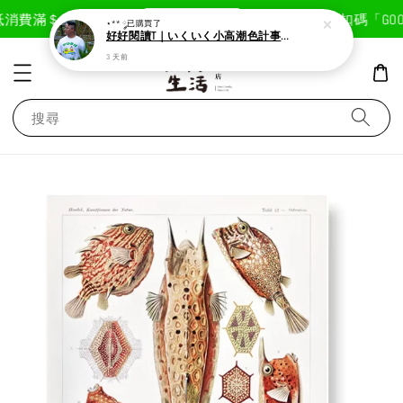
現在去購物！
消費滿＄1800免運費
首次註冊輸入折扣碼「GOODL
⋆** ༘
已購買了
好好閱讀T｜いくいく小高潮色計事務所X好好生活書店聯名款
3 天前
搜尋