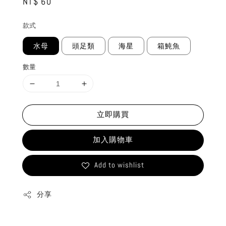
Regular
NT$ 60
price
款式
水母
頭足類
海星
箱魨魚
數量
立即購買
加入購物車
Add to wishlist
分享