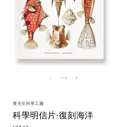
1
/
4
賽先生科學工廠
科學明信片-復刻海洋