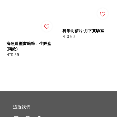
科學明信片-月下實驗室
Regular
NT$ 60
price
海魚造型書籤筆：生鮮盒
(兩款)
Regular
NT$ 89
price
追蹤我們