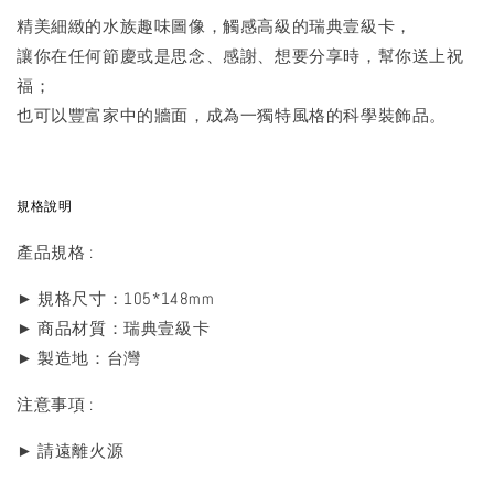
精美細緻的水族趣味圖像，觸感高級的瑞典壹級卡，
讓你在任何節慶或是思念、感謝、想要分享時，幫你送上祝
福；
也可以豐富家中的牆面，成為一獨特風格的科學裝飾品。
規格說明
產品規格 :
► 規格尺寸：105*148mm
► 商品材質：瑞典壹級卡
► 製造地：台灣
注意事項 :
► 請遠離火源