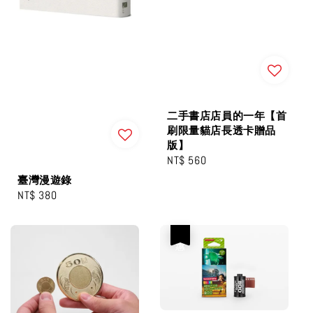
二手書店店員的一年【首
刷限量貓店長透卡贈品
版】
Regular
NT$ 560
price
臺灣漫遊錄
Regular
NT$ 380
price
優惠