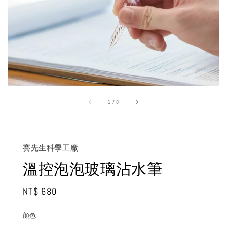
1
/
8
賽先生科學工廠
溫控泡泡玻璃沾水筆
Regular
NT$ 680
price
顏色