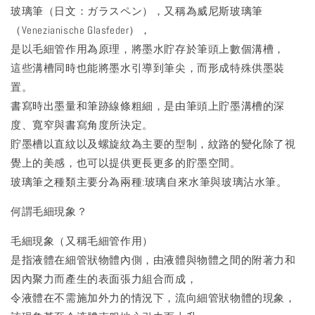
玻璃筆（日文：ガラスペン），又稱為威尼斯玻璃筆
（Venezianische Glasfeder），
是以毛細管作用為原理，將墨水貯存於筆頭上數個溝槽，
這些溝槽同時也能將墨水引導到筆尖，而形成特殊供墨裝
置。
書寫時出墨量和筆跡線條粗細，是由筆頭上貯墨溝槽的深
度、寬窄與書寫角度所決定。
貯墨槽以直紋以及螺旋紋為主要的型制，紋路的變化除了視
覺上的美感，也可以提供更長更多的貯墨空間。
玻璃筆之種類主要分為兩種:玻璃自來水筆與玻璃沾水筆。
何謂毛細現象？
毛細現象（又稱毛細管作用）
是指液體在細管狀物體內側，由液體與物體之間的附著力和
因內聚力而產生的表面張力組合而成，
令液體在不需施加外力的情況下，流向細管狀物體的現象，