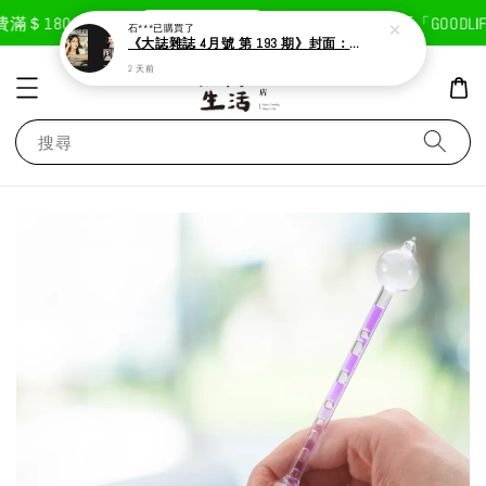
現在去購物！
滿＄1800免運費
首次註冊輸入折扣碼「GOODLIFE
石***
已購買了
《大誌雜誌 4月號 第 193 期》封面：Solar 頌樂
2 天前
搜尋