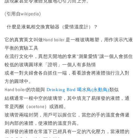
該現象甚至令液體克服地心引力而上升。
(引用自wikipedia)
什麼是液氣相交換實驗器（愛情溫度計）？
它的真實英文叫做Hand boiler 是一種玻璃雕塑，用作演示汽液
平衡的實驗工具
在流行文化中，異想天開地的拿來“測量愛情”讓一個人會抓住
較低的玻璃圓球來「證明」一個人有多熱情
或者一對夫婦會各自抓住一端，看看誰會將液體強行注入對
方的圓球中。
Hand boiler的功能與
類似
Drinking Bird 喝水鳥(永動鳥)
結構通常一根中空的玻璃管，其中填充了易揮發的液體，通
常是丙酮（acetone）或酒精。
玻璃管兩端封閉，用戶可以握住它，當您的手的溫度會傳遞
到內部的液體，使液體的溫度升高。
易揮發的液體在常溫下已經具有一定的汽化壓力，當液體的