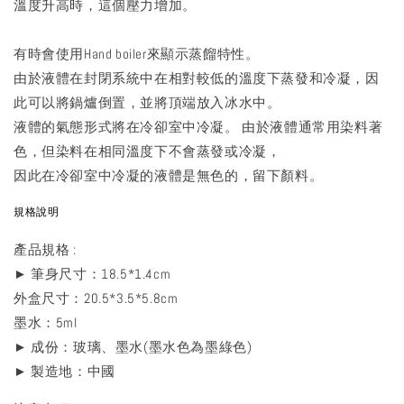
溫度升高時，這個壓力增加。
有時會使用Hand boiler來顯示蒸餾特性。
由於液體在封閉系統中在相對較低的溫度下蒸發和冷凝，因
此可以將鍋爐倒置，並將頂端放入冰水中。
液體的氣態形式將在冷卻室中冷凝。 由於液體通常用染料著
色，但染料在相同溫度下不會蒸發或冷凝，
因此在冷卻室中冷凝的液體是無色的，留下顏料。
規格說明
產品規格 :
► 筆身尺寸：18.5*1.4cm
外盒尺寸：20.5*3.5*5.8cm
墨水：5ml
► 成份：玻璃、墨水(墨水色為墨綠色)
► 製造地：中國