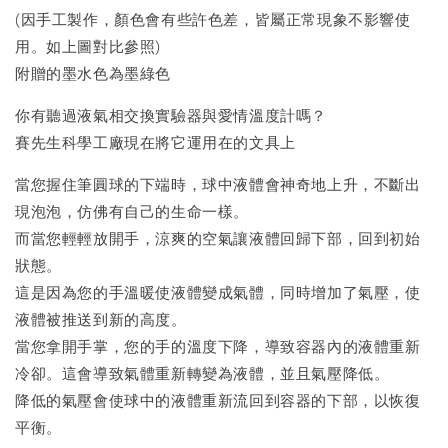
(因手工製作，顏色會有些許色差，皆屬正常現象不影響使
用。如上圖對比參照)
附贈的墨水色為墨綠色
你有聽過液氣相交換實驗器與愛情溫度計嗎？
賽先生科學工廠現在將它運用在的文具上
當您握住筆圓球的下端時，球中液體會神奇地上升，不斷出
現泡泡，仿佛有自己的生命一樣。
而當您輕輕放開手，涼爽的空氣讓液體回歸下部，回到初始
狀態。
這是因為您的手溫暖使液體變成氣體，同時增加了氣壓，使
液體被推送到新的高度。
當您拿開手掌，您的手的溫度下降，導致容器內的液體重新
冷卻。這會導致氣體重新轉變為液體，並且氣壓降低。
降低的氣壓會使球中的液體重新流回到容器的下部，以恢復
平衡。