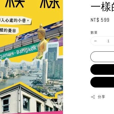
一樣
Regular
NT$ 599
price
數量
分享