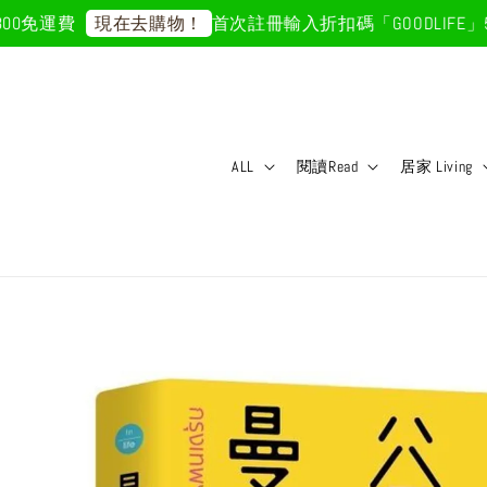
免運費
首次註冊輸入折扣碼「GOODLIFE」50
現在去購物！
ALL
閱讀Read
居家 Living