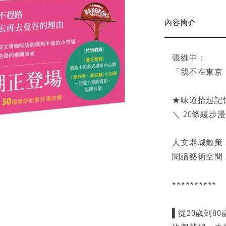
內容簡介
張維中：
「我不在東京
★味道拾起記
＼ 20條緩步
人文老城散策 
閱讀藝術空間 
**********
▌從20歲到8