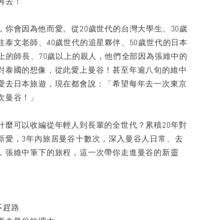
再去！
，你會因為他而愛。從20歲世代的台灣大學生、30歲
住泰文老師、40歲世代的追星夥伴、50歲世代的日本
以上的師長、70歲以上的親人，他們全部因為張維中的
對泰國的想像，從此愛上曼谷！甚至年逾八旬的維中
愛去日本旅遊，現在都會說：「希望每年去一次東京
次曼谷！」
什麼可以收編從年輕人到長輩的全世代？累積20年對
新愛，3年內旅居曼谷十數次，深入曼谷人日常、去
，張維中筆下的旅程，這一次帶你走進曼谷的新靈
不趕路