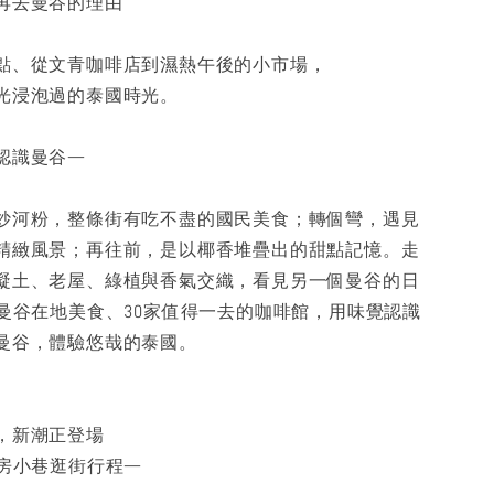
再去曼谷的理由
點、從文青咖啡店到濕熱午後的小市場，
光浸泡過的泰國時光。
認識曼谷—
炒河粉，整條街有吃不盡的國民美食；轉個彎，遇見
精緻風景；再往前，是以椰香堆疊出的甜點記憶。走
凝土、老屋、綠植與香氣交織，看見另一個曼谷的日
種曼谷在地美食、30家值得一去的咖啡館，用味覺認識
曼谷，體驗悠哉的泰國。
，新潮正登場
私房小巷逛街行程—