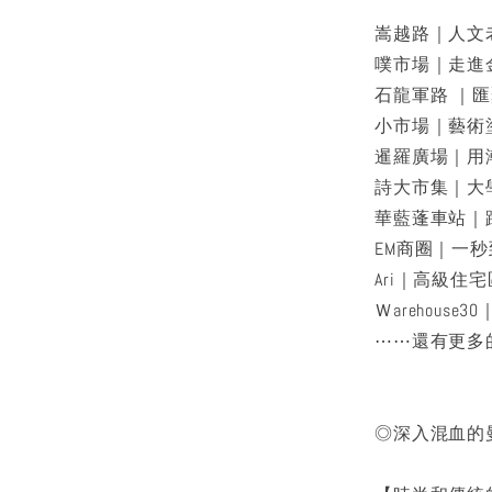
嵩越路｜人文
噗市場｜走進
石龍軍路 ｜
小市場｜藝術
暹羅廣場｜用
詩大市集｜大
華藍蓬車站｜
EM商圈｜一
Ari｜高級住
Ｗarehous
⋯⋯還有更多
◎深入混血的