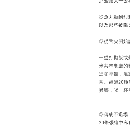
那些讓人一去
從魚丸麵到甜
以及那些被陽
◎從舌尖開始
一盤打拋飯或
米其林餐廳的
進咖啡館，混
常。超過20
異鄉，喝一杯
◎傳統不退場
20條張維中