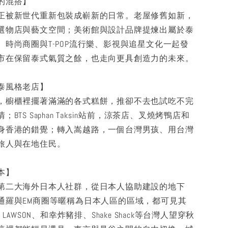
的混搭】
正被新世代重新包裝成嶄新的日常。老屋修舊如新，
選物店與藝文空間；美術館與設計品牌提煉出屬於泰
。時尚商圈與T-POP流行樂、影視與追星文化一起發
市在保留泰式氣質之餘，也走向更具創造力的未來。
泰風格老店】
，櫥櫃裡擺著滿滿的各式糕餅，推卻不去也試吃不完
BTS Saphan Taksin站前，涼茶店、叉燒烤鴨店和
身香港的錯覺；轉入嵩越路，一個台灣男孩、用台灣
旅人與在地住民。
本】
第二大海外日本人社群，從日本人協助建設的地下
通羅與EM商圈等暱稱為日本人區的區域，都可見其
、LAWSON、和幸炸豬排、Shake Shack等台灣人望穿秋