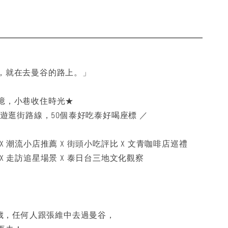
，就在去曼谷的路上。」
憶，小巷收住時光★
漫遊逛街路線，50個泰好吃泰好喝座標 ／
X 潮流小店推薦 X 街頭小吃評比 X 文青咖啡店巡禮
X 走訪追星場景 X 泰日台三地文化觀察
0歲，任何人跟張維中去過曼谷，