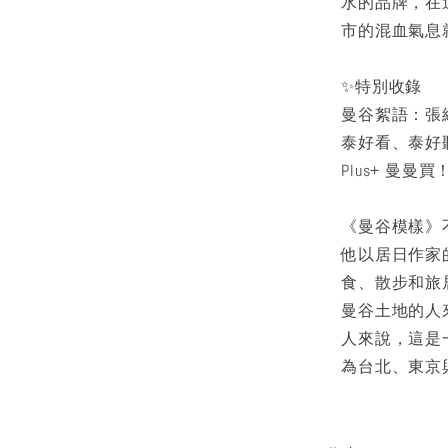
水的品牌，在
市的混血氣息
✨特別收錄
曼谷絮語：張
泰好看、泰好
Plus+ 曼
《曼谷模樣》
他以居日作家
食、散步和旅
曼谷土地的人
人來說，這是
為台北、東京