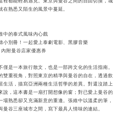
這裡都能輕易遇見。東京與曼谷之間的自由切換，城
就在熟悉又陌生的風景中蔓延。
維中的泰式風味內心戲
聽小別冊！一起愛上泰劇電影、黑膠音樂
曼買！內附曼谷店家優惠券
不僅是一本旅行散文，也是一部跨文化的生活指南。
的雙重視角，對照東京的精準與曼谷的自在，透過飲
居生活，描寫亞洲兩種生活哲學的差異。對還沒踏上
來說，這本書是一扇打開想像的窗；對已愛上曼谷的
一場熟悉卻又充滿新意的重逢。張維中以溫柔的筆，
與曼谷三座城市之間，寫下最具人情味的連結。