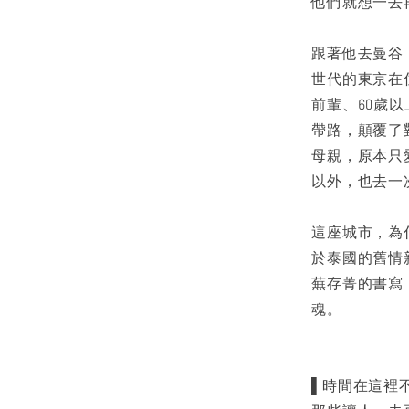
他們就想一去
跟著他去曼谷
世代的東京在
前輩、60歲
帶路，顛覆了
母親，原本只
以外，也去一
這座城市，為
於泰國的舊情
蕪存菁的書寫
魂。
▌時間在這裡