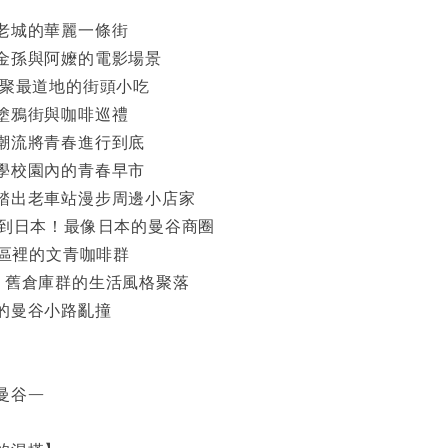
老城的華麗一條街
金孫與阿嬤的電影場景
匯聚最道地的街頭小吃
塗鴉街與咖啡巡禮
潮流將青春進行到底
學校園內的青春早市
踏出老車站漫步周邊小店家
秒到日本！最像日本的曼谷商圈
宅區裡的文青咖啡群
e30｜舊倉庫群的生活風格聚落
的曼谷小路亂撞
曼谷—