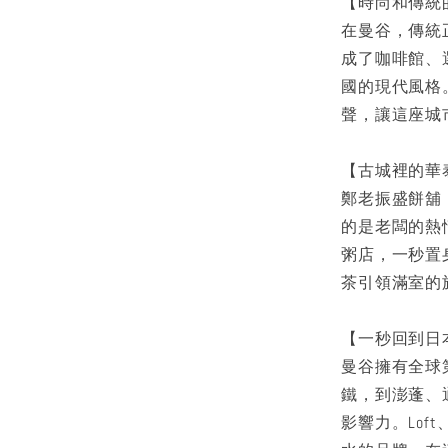
【時尚和傳統
在曼谷，傳統
成了咖啡館、
國的現代風格
聲，讓這座城
【古城裡的華
鄭老振盛餅舖
的是老闆的熱情；
粥店，一秒置
茶引領滿室的
【一秒回到日
曼谷擁有全球
鐵，到澎蓬、
影響力。Loft