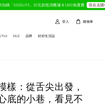
GOODLIFE」50元折抵
消費滿＄1800免運費
現在去購物！
登入
購物車
Pick
SALE
品牌
好好生活誌
模樣：從舌尖出發，
心底的小巷，看見不