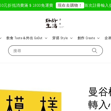
元折抵
消費滿＄1800免運費
首次註冊輸入折扣碼「
現在去購物！
飲食 Taste＆外出 GoOut
穿搭 Style
創作 Create
企画 
搜尋
曼谷
轉入