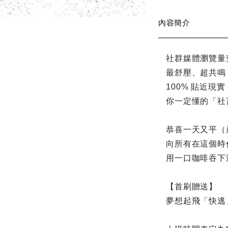
內容簡介
社群媒體瀏覽量
最舒壓、超共鳴
100% 貼近現
你一定懂的「社
恭喜一天又平（
向所有在這個時
用一口咖啡吞下
【首刷贈送】
夢想起飛「快逃