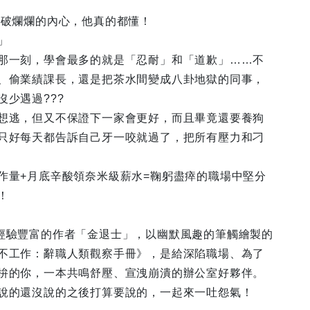
破破爛爛的內心，他真的都懂！
」
那一刻，學會最多的就是「忍耐」和「道歉」……不
、偷業績課長，還是把茶水間變成八卦地獄的同事，
沒少遇過???
想逃，但又不保證下一家會更好，而且畢竟還要養狗
只好每天都告訴自己牙一咬就過了，把所有壓力和刁
作量+月底辛酸領奈米級薪水=鞠躬盡瘁的職場中堅分
！
經驗豐富的作者「金退士」，以幽默風趣的筆觸繪製的
不工作：辭職人類觀察手冊》，是給深陷職場、為了
拚的你，一本共鳴舒壓、宣洩崩潰的辦公室好夥伴。
說的還沒說的之後打算要說的，一起來一吐怨氣！