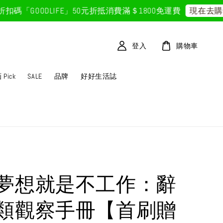
GOODLIFE」50元折抵
消費滿＄1800免運費
現在去購物！
登入
購物車
Pick
SALE
品牌
好好生活誌
夢想就是不工作：辭
類觀察手冊【首刷贈