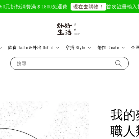
元折抵
消費滿＄1800免運費
首次註冊輸入折扣碼「
現在去購物！
飲食 Taste＆外出 GoOut
穿搭 Style
創作 Create
企画 
搜尋
我的
職人