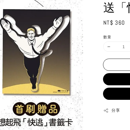
送「
Regular
NT$ 360
price
數量
分享