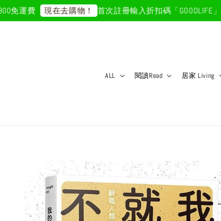
免運費
首次註冊輸入折扣碼「GOODLIFE」50
現在去購物！
ALL
閱讀Read
居家 Living