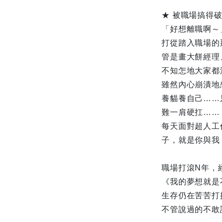
★ 被職場搞得
「好想離職啊～
打從踏入職場的
管是畫大餅經理
不知怎地大家都
雖然內心崩潰地
養貓養自己……
難一肩硬扛……
每天面對超人工
子，就是你與我
職場打滾N年，
《我的夢想就是
生存仍在苦苦打
不管說過的不敢