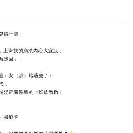
突破千萬，
實，上班族的崩潰內心大宣洩，
畜迷因」！
崩）安（潰）地過去了～
代，
洶湧辭職慾望的上班族致敬！
」書籤卡