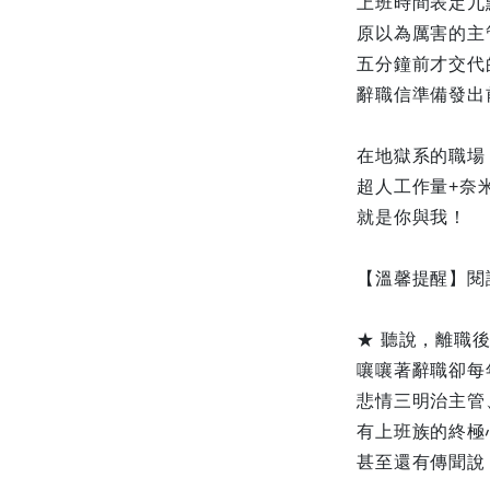
上班時間表定九
原以為厲害的主
五分鐘前才交代
辭職信準備發出
在地獄系的職場
超人工作量+奈
就是你與我！
【溫馨提醒】閱
★ 聽說，離職
嚷嚷著辭職卻每
悲情三明治主管
有上班族的終極
甚至還有傳聞說