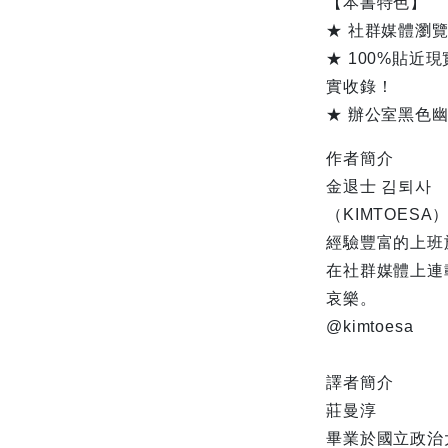
【本書特色】
★ 社群媒體瀏
★ 100%貼
實收錄！
★ 辦公室黑色
作者簡介
金退士 김퇴사
（KIMTOESA
經驗豐富的上班
在社群媒體上連
哀樂。
@kimtoesa
譯者簡介
莊曼淳
畢業於國立政治