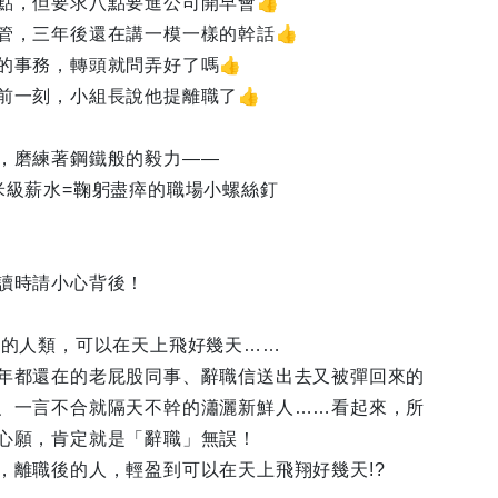
點，但要求八點要進公司開早會👍
管，三年後還在講一模一樣的幹話👍
的事務，轉頭就問弄好了嗎👍
前一刻，小組長說他提離職了👍
，磨練著鋼鐵般的毅力——
米級薪水=鞠躬盡瘁的職場小螺絲釘
讀時請小心背後！
後的人類，可以在天上飛好幾天……
年都還在的老屁股同事、辭職信送出去又被彈回來的
、一言不合就隔天不幹的瀟灑新鮮人……看起來，所
心願，肯定就是「辭職」無誤！
，離職後的人，輕盈到可以在天上飛翔好幾天!?