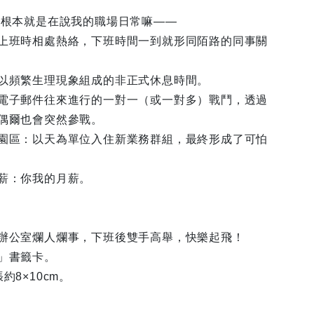
這根本就是在說我的職場日常嘛——
上班時相處熱絡，下班時間一到就形同陌路的同事關
以頻繁生理現象組成的非正式休息時間。
電子郵件往來進行的一對一（或一對多）戰鬥，透過
偶爾也會突然參戰。
園區：以天為單位入住新業務群組，最終形成了可怕
薪：你我的月薪。
辦公室爛人爛事，下班後雙手高舉，快樂起飛！
」書籤卡。
約8×10cm。