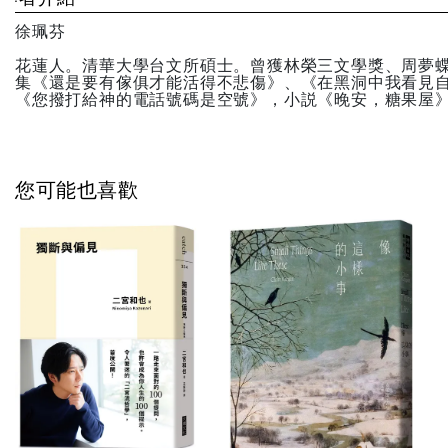
徐珮芬
花蓮人。清華大學台文所碩士。曾獲林榮三文學獎、周夢蝶
集《還是要有傢俱才能活得不悲傷》、《在黑洞中我看見
《您撥打給神的電話號碼是空號》，小説《晚安，糖果屋
您可能也喜歡