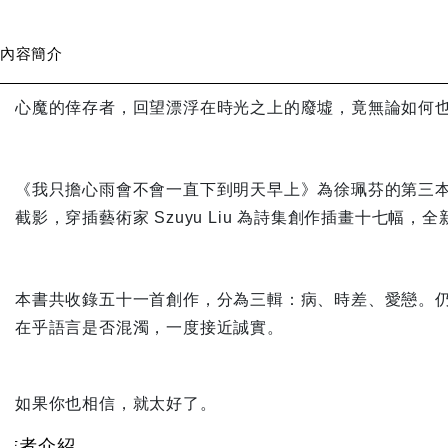
內容簡介
心魔的倖存者，回望漂浮在時光之上的廢墟，竟無論如何
《我只擔心雨會不會一直下到明天早上》為徐珮芬的第三本詩集
截影，穿插藝術家 Szuyu Liu 為詩集創作插畫十七幅，
本書共收錄五十一首創作，分為三輯：病、時差、愛戀。
在乎語言是否混濁，一度接近誠實。
如果你也相信，就太好了。
作者介紹