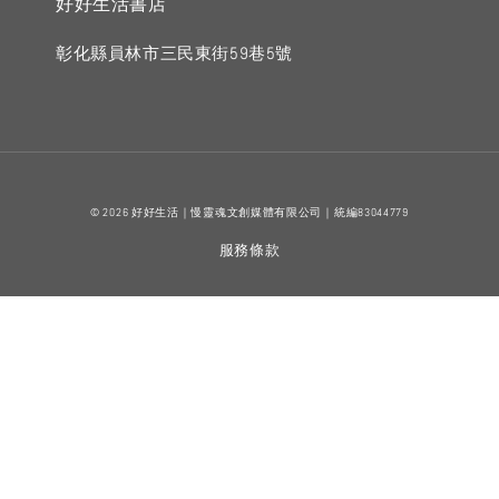
好好生活書店
彰化縣員林市三民東街59巷5號
© 2026 好好生活｜慢靈魂文創媒體有限公司｜統編83044779
服務條款