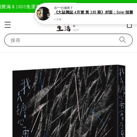
現在去購物！
滿＄1800免運費
首次註冊輸入折扣碼「GOODLIF
石***
已購買了
《大誌雜誌 4月號 第 193 期》封面：Solar 頌樂
2 天前
搜尋