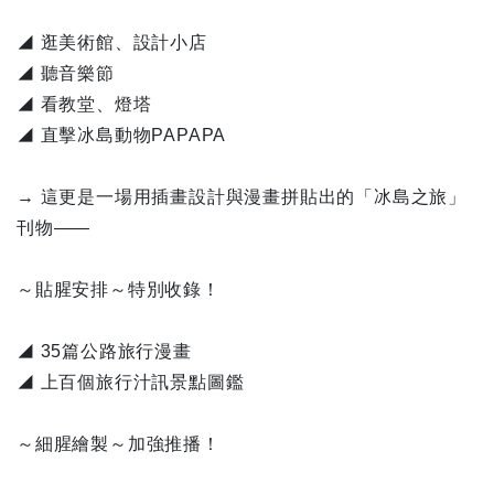
◢ 逛美術館、設計小店
◢ 聽音樂節
◢ 看教堂、燈塔
◢ 直擊冰島動物PAPAPA
→ 這更是一場用插畫設計與漫畫拼貼出的「冰島之旅」
刊物——
～貼腥安排～特別收錄！
◢ 35篇公路旅行漫畫
◢ 上百個旅行汁訊景點圖鑑
～細腥繪製～加強推播！