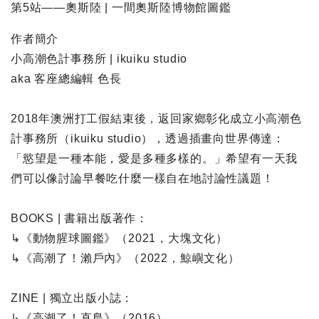
第5站——奧斯陸 | 一間奧斯陸博物館圖鑑
作者簡介
小高潮色計事務所 | ikuiku studio
aka 客座總編輯 色長
2018年澳洲打工假結束後，返回家鄉彰化成立小高潮色
計事務所（ikuiku studio），透過插畫向世界傳達：
「慾望是一種本能，愛是多種多樣的。」希望有一天我
們可以像討論早餐吃什麼一樣自在地討論性議題！
BOOKS | 書籍出版著作：
↳《動物腥球圖鑑》（2021，大塊文化）
↳《高潮了！瀨戶內》（2022，鯨嶼文化）
ZINE | 獨立出版小誌：
↳《高潮了！直島》（2016）