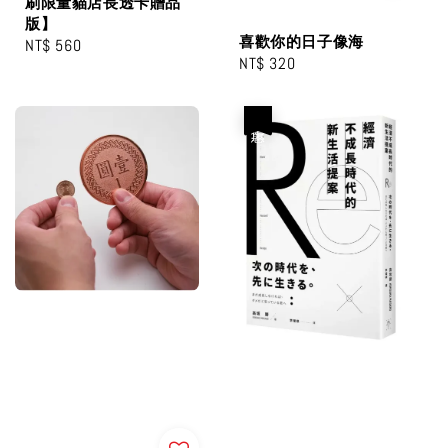
刷限量貓店長透卡贈品
版】
喜歡你的日子像海
Regular
NT$ 560
Regular
NT$ 320
price
price
優惠