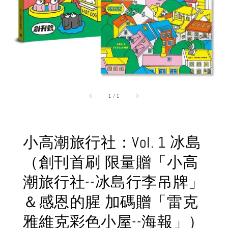
1
/
1
小高潮旅行社：Vol. 1 冰島
（創刊首刷 限量贈「小高
潮旅行社--冰島行李吊牌」
＆感恩的腥 加碼贈「雷克
雅維克彩色小屋--海報」）