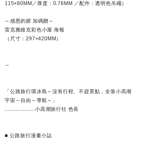
115×80MM／厚度：0.76MM ／配件：透明色吊繩）
～感恩的腥 加碼贈～
雷克雅維克彩色小屋 海報
（尺寸：297×420MM）
～
「公路旅行環冰島～沒有行程、不趕景點，全靠小高潮
宇宙～自由～導航～」
....................小高潮旅行社 色長
■ 公路旅行漫畫小誌