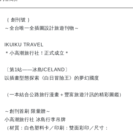
｛ 創刊號 ｝
～全台唯一全插圖設計旅遊刊物～
IKUIKU TRAVEL
＊小高潮旅行社！正式成立＊
〔第1站——冰島ICELAND〕
以插畫型態探索《白日冒險王》的夢幻國度
（一本結合公路旅行漫畫＋豐富旅遊汁訊的精彩圖鑑）
～創刊首刷 限量贈～
小高潮旅行社 冰島行李吊牌
（材質：白色塑料卡／印刷：雙面彩印／尺寸：