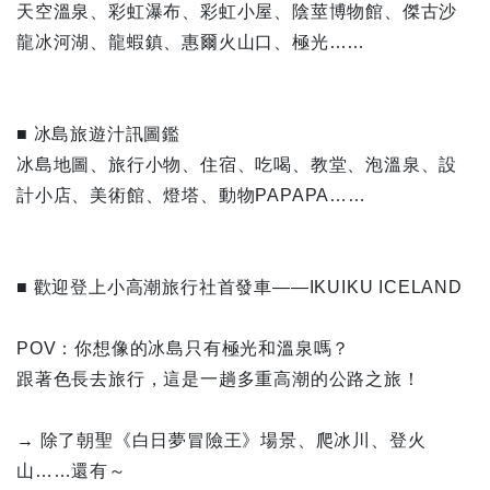
天空溫泉、彩虹瀑布、彩虹小屋、陰莖博物館、傑古沙
龍冰河湖、龍蝦鎮、惠爾火山口、極光……
■ 冰島旅遊汁訊圖鑑
冰島地圖、旅行小物、住宿、吃喝、教堂、泡溫泉、設
計小店、美術館、燈塔、動物PAPAPA……
■ 歡迎登上小高潮旅行社首發車——IKUIKU ICELAND
POV：你想像的冰島只有極光和溫泉嗎？
跟著色長去旅行，這是一趟多重高潮的公路之旅！
→ 除了朝聖《白日夢冒險王》場景、爬冰川、登火
山……還有～