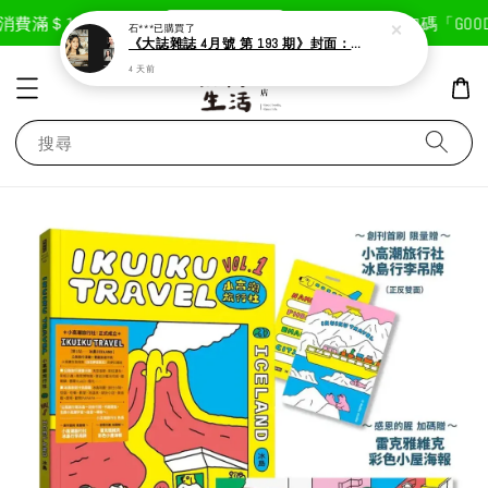
現在去購物！
費滿＄1800免運費
首次註冊輸入折扣碼「GOODLI
石***
已購買了
《大誌雜誌 4月號 第 193 期》封面：Solar 頌樂
4 天前
搜尋