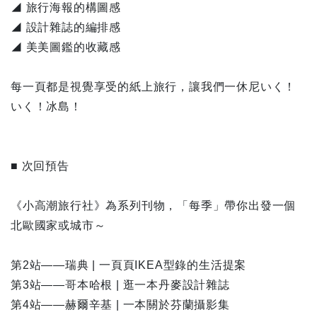
◢ 旅行海報的構圖感
◢ 設計雜誌的編排感
◢ 美美圖鑑的收藏感
每一頁都是視覺享受的紙上旅行，讓我們一休尼いく！
いく！冰島！
■ 次回預告
《小高潮旅行社》為系列刊物，「每季」帶你出發一個
北歐國家或城市～
第2站——瑞典 | 一頁頁IKEA型錄的生活提案
第3站——哥本哈根 | 逛一本丹麥設計雜誌
第4站——赫爾辛基 | 一本關於芬蘭攝影集