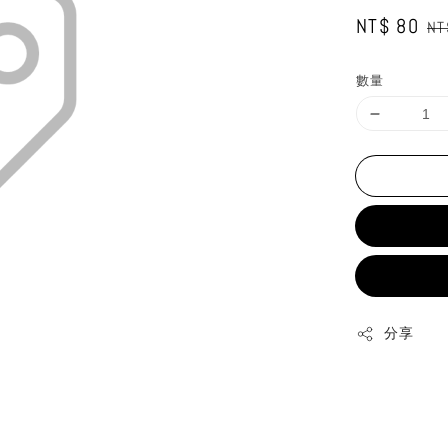
Sale
NT$ 80
Re
NT
price
pr
數量
分享