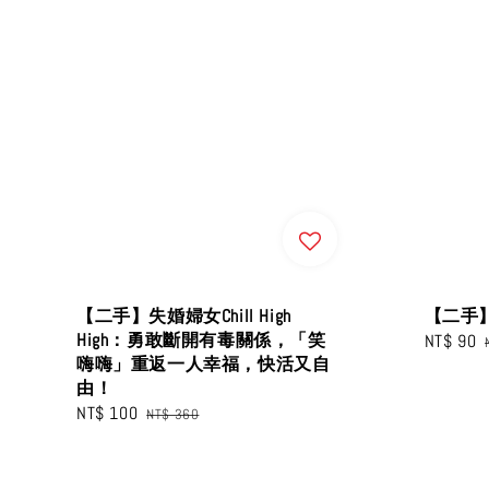
【二手】失婚婦女Chill High
【二手
High：勇敢斷開有毒關係，「笑
Sale
NT$ 90
嗨嗨」重返一人幸福，快活又自
price
由！
Sale
NT$ 100
Regular
NT$ 360
price
price