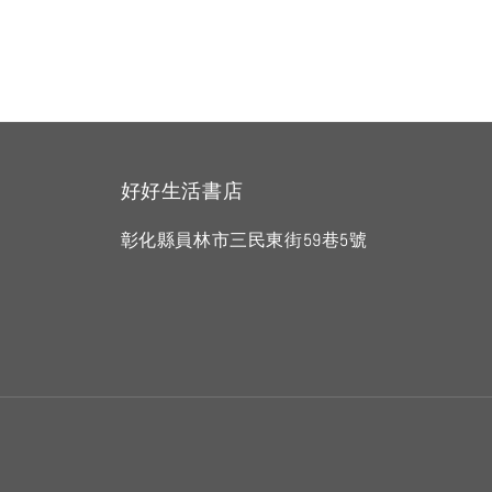
好好生活書店
彰化縣員林市三民東街59巷5號