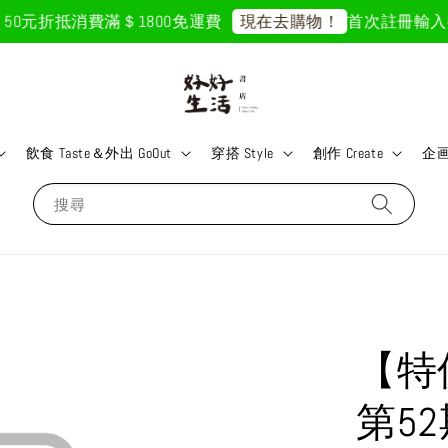
50元折抵
消費滿＄1800免運費
首次註冊輸入折扣
現在去購物！
飲食 Taste＆外出 GoOut
穿搭 Style
創作 Create
企画 
搜尋
【特
第5