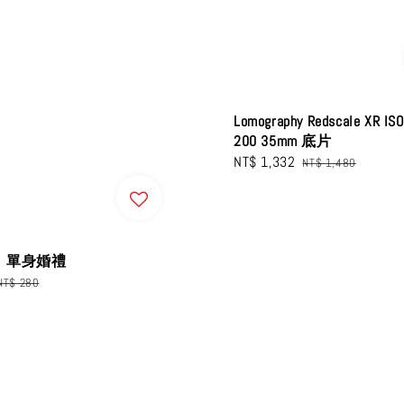
Lomography Redscale XR ISO
200 35mm 底片
Sale
NT$ 1,332
Regular
NT$ 1,480
price
price
】單身婚禮
Regular
NT$ 280
price