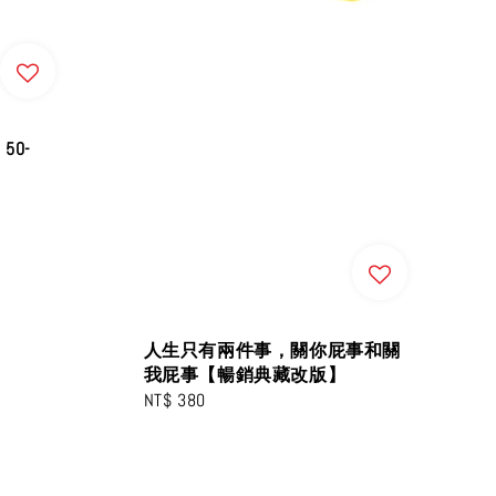
 50-
人生只有兩件事，關你屁事和關
我屁事【暢銷典藏改版】
Regular
NT$ 380
price