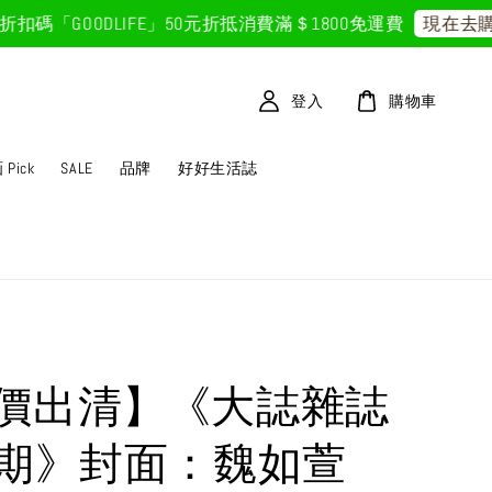
碼「GOODLIFE」50元折抵
消費滿＄1800免運費
現在去購
登入
購物車
Pick
SALE
品牌
好好生活誌
價出清】《大誌雜誌
2期》封面：魏如萱