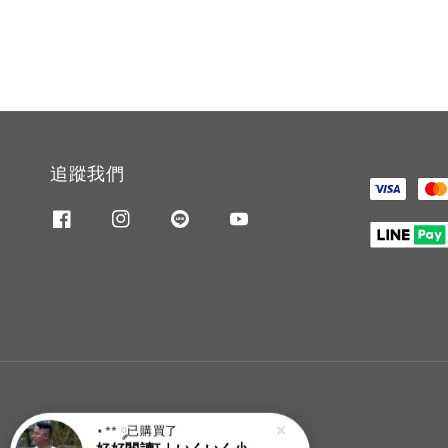
追蹤我們
⋆** ༘
已購買了
好好閱讀T｜いくいく小高潮色計事務所X好好生活書店聯名款