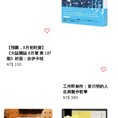
【預購，9月初到貨】
《大誌雜誌 8月號 第 197
期》封面：吉伊卡哇
Regular
NT$ 150
price
工作即創作：皆川明的人
生與製作哲學
Regular
NT$ 380
price
優惠