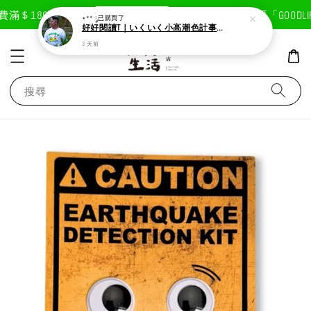
現在去購物！
滿＄1800免運費
首次註冊輸入折扣碼「GOODLIF
⋆** ༘
已購買了
好好閱讀T｜いくいく小高潮色計事務所X好好生活書店聯名款
3 天前
搜尋