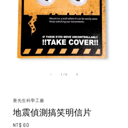
1
/
6
賽先生科學工廠
地震偵測搞笑明信片
Regular
NT$ 60