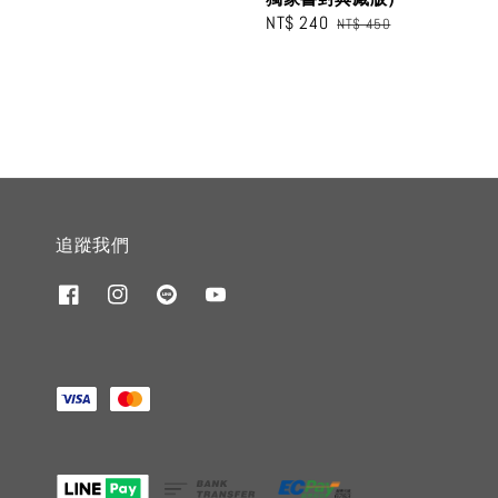
Sale
NT$ 240
Regular
NT$ 450
price
price
追蹤我們