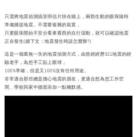
​只需將地震偵測搞笑明信片掛在牆上，兩顆生動的眼珠隨時
準備捕捉地震。不需要複雜的裝置，
只要眼珠開始不安分看東看西的自行滾動，就可以確認地震
正在發生(續下文：地震發生時該怎麼辦?)
​這是一個萬無一失的地震偵測方式，由曾經經歷921地震的經
驗老手，為您手工貼上眼球，
100%準確，但是又100%沒有任何用途。
非常適合那些總是擔心地震的朋友，更適合想為您工作空
間、學校與家中牆面添加一點幽默感。