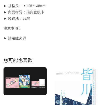
► 規格尺寸：105*148mm
► 商品材質：瑞典壹級卡
► 製造地：台灣
注意事項 :
► 請遠離火源
您可能也喜歡