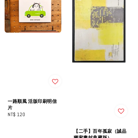
一路順風 活版印刷明信
片
Regular
NT$ 120
price
【二手】百年孤寂（誠品
獨家書封典藏版）