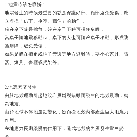
1.地震時該怎麼辦?
地震發生的時候最重要的就是保護頭部、頸部避免受傷，應
立即採「趴下、掩護、穩住」的動作，
躲在桌下或是牆角，躲在桌子下時可握住桌腳，
當桌子隨地震移動時，桌下的人也可隨著桌子移動，形成防
護屏障，避免受傷，
如果是躲在牆角或柱子旁邊等地方避難時，要小心家具、電
器、燈具、書櫃或貨架等。
2.地震怎麼發生
由於地殼運動引起地殼岩層斷裂錯動而發生的地殼震動，稱
為地震。
由於地球不停地運動變化，從而從地殼內部產生巨大地應力
作用。
在地應力長期緩慢的作用下，造成地殼的岩層發生彎曲變
形，