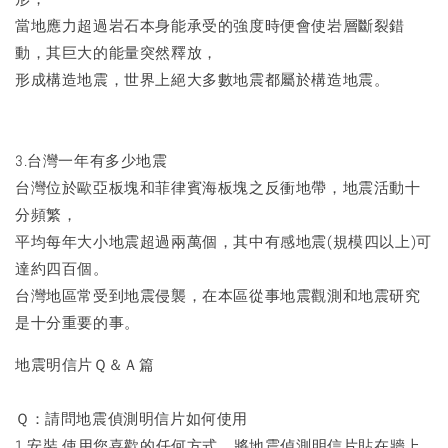
當地應力超過岩石本身能承受的強度時便會使岩層斷裂錯
動，其巨大的能量突然釋放，
形成構造地震，世界上絕大多數地震都屬於構造地震。
3.台灣一年有多少地震
台灣位於歐亞板塊和菲律賓海板塊之反衝地帶，地震活動十
分頻繁，
平均每年大小地震超過兩萬個，其中有感地震(規模四以上)可
達約四百個。
台灣地區常受到地震侵襲，在本區從事地震觀測和地震研究
是十分重要的事。
​地震明信片Ｑ＆Ａ篇
Ｑ：請問地震偵測明信片如何使用
1.安裝 使用您喜歡的任何方式，將地震偵測明信片貼在牆上