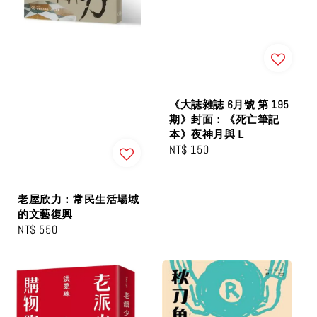
《大誌雜誌 6月號 第 195
期》封面：《死亡筆記
本》夜神月與Ｌ
Regular
NT$ 150
price
老屋欣力：常民生活場域
的文藝復興
Regular
NT$ 550
price