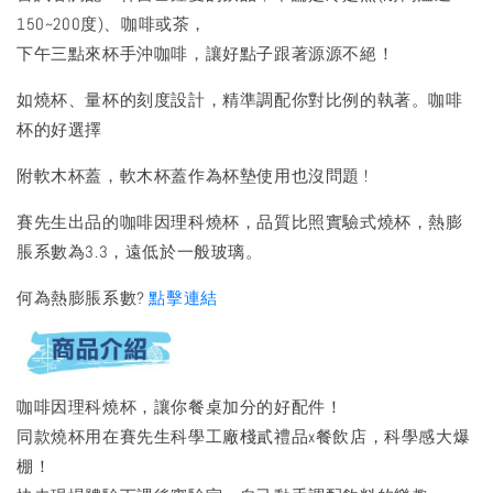
150~200度)、咖啡或茶，
下午三點來杯手沖咖啡，讓好點子跟著源源不絕！
如燒杯、量杯的刻度設計，精準調配你對比例的執著。咖啡
杯的好選擇
附軟木杯蓋，軟木杯蓋作為杯墊使用也沒問題 !
賽先生出品的咖啡因理科燒杯，品質比照實驗式燒杯，熱膨
脹系數為3.3，遠低於一般玻璃。
何為熱膨脹系數?
點擊連結
咖啡因理科燒杯，讓你餐桌加分的好配件！
同款燒杯用在賽先生科學工廠棧貳禮品x餐飲店，科學感大爆
棚！