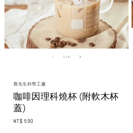
1
/
4
賽先生科學工廠
咖啡因理科燒杯 (附軟木杯
蓋)
Regular
NT$ 590
price