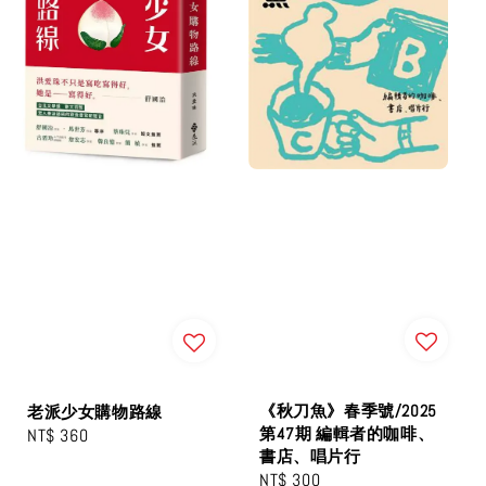
《秋刀魚》春季號/2025
老派少女購物路線
第47期 編輯者的咖啡、
Regular
NT$ 360
書店、唱片行
price
Regular
NT$ 300