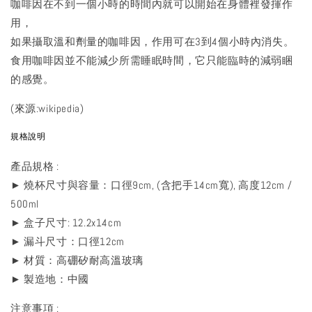
咖啡因在不到一個小時的時間內就可以開始在身體裡發揮作
用，
如果攝取溫和劑量的咖啡因，作用可在3到4個小時內消失。
食用咖啡因並不能減少所需睡眠時間，它只能臨時的減弱睏
的感覺。
(來源:wikipedia)
規格說明
產品規格 :
► 燒杯尺寸與容量：口徑9cm, (含把手14cm寬), 高度12cm /
500ml
► 盒子尺寸: 12.2x14cm
► 漏斗尺寸：口徑12cm
► 材質：高硼矽耐高溫玻璃
► 製造地：中國
注意事項 :