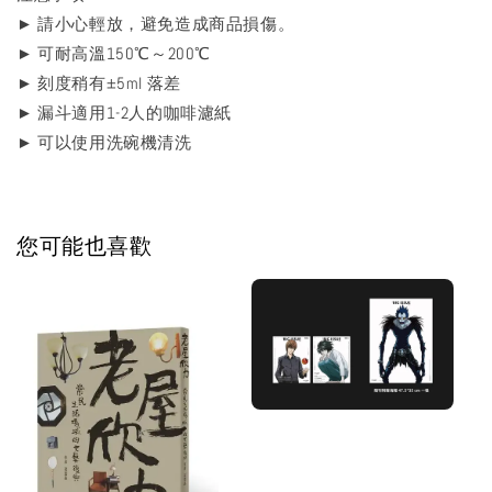
► 請小心輕放，避免造成商品損傷。
► 可耐高溫150℃～200℃
► 刻度稍有±5ml 落差
► 漏斗適用1-2人的咖啡濾紙
► 可以使用洗碗機清洗
您可能也喜歡