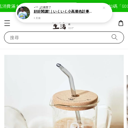
現在去購物！
消費滿＄1800免運費
首次註冊輸入折扣碼「GOODL
⋆** ༘
已購買了
好好閱讀T｜いくいく小高潮色計事務所X好好生活書店聯名款
3 天前
搜尋