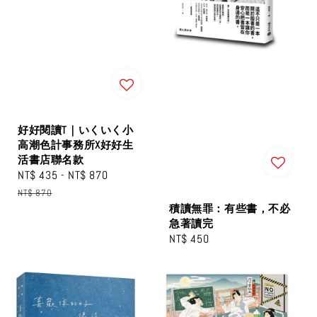
好好閱讀T｜いくいく小
高潮色計事務所X好好生
活書店聯名款
Sale
NT$ 435
-
NT$ 870
Regular
price
price
NT$ 870
積讀無罪：有些書，不必
急著讀完
Regular
NT$ 450
price