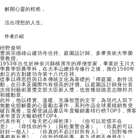
解開心靈的桎梏，
活出理想的人生。
作者介紹
枡野俊明
曹洞宗德雄山建功寺住持、庭園設計師、多摩美術大學榮
譽教授。
1953年出生於神奈川縣橫濱市的禪僧世家，畢業於玉川大
學農學部農學科，在大本山總持寺修行之後，擔任1560年
創立的古剎建功寺第十八代住持。
從事以禪思想與日本傳統文化為基礎的「禪庭園」創作活
動，在日本及國際均有很高的評價。以庭園設計師身分首
次得到藝術選獎文部大臣新人獎，也曾獲頒德意志聯邦共
和國勳章。
此外，他以樸實、溫暖、充滿智慧的文字，為現代人寫下
無數化煩解憂的心靈勵志著作，系列作品全球累積銷售突
破百萬冊，並榮登誠品書店年度暢銷書棑行榜TOP3，博客
來年度百大暢銷榜TOP4。
代表作有：《每天把心掃乾淨》、《你可以習慣不在
意》、《尋找你的牛》（與松重豐合著）、《你真的可以
好好一個人》、《你真的不必討好所有人》、《別對每件
事都有反應》、《你所煩惱的事，有九成都不會發生》