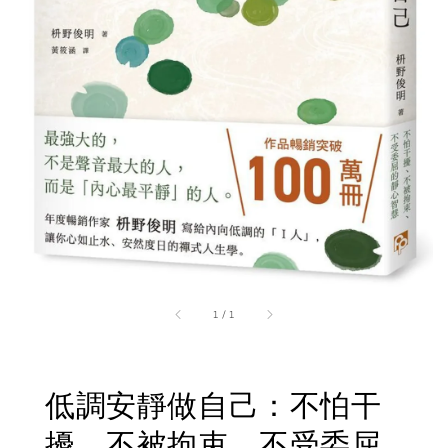
1
/
1
低調安靜做自己：不怕干
擾、不被拘束、不受委屈