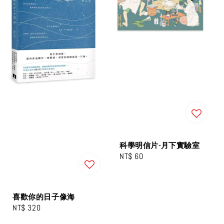
科學明信片-月下實驗室
Regular
NT$ 60
price
喜歡你的日子像海
Regular
NT$ 320
price