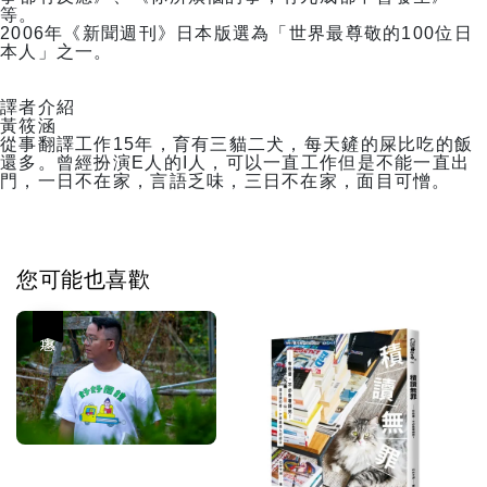
等。
2006年《新聞週刊》日本版選為「世界最尊敬的100位日
本人」之一。
譯者介紹
黃筱涵
從事翻譯工作15年，育有三貓二犬，每天鏟的屎比吃的飯
還多。曾經扮演E人的I人，可以一直工作但是不能一直出
門，一日不在家，言語乏味，三日不在家，面目可憎。
您可能也喜歡
優惠