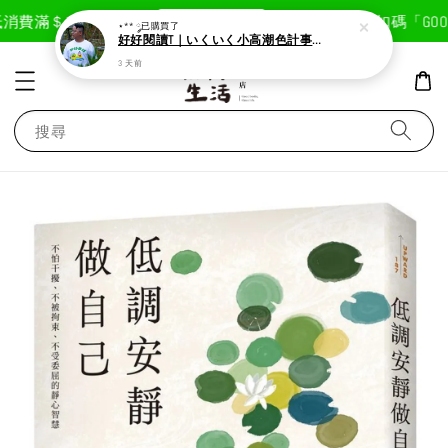
現在去購物！
消費滿＄1800免運費
首次註冊輸入折扣碼「GOODL
⋆** ༘
已購買了
好好閱讀T｜いくいく小高潮色計事務所X好好生活書店聯名款
3 天前
搜尋