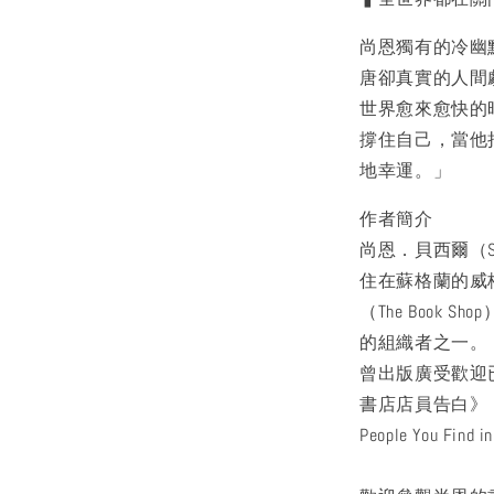
尚恩獨有的冷幽
唐卻真實的人間
世界愈來愈快的
撐住自己，當他
地幸運。」
作者簡介
尚恩．貝西爾（Shau
住在蘇格蘭的威格
（The Book S
的組織者之一。
曾出版廣受歡迎
書店店員告白》，以
People You Fin