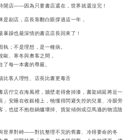
時開店――因為只要書店還在，世界就還沒完！
咪是副店，店長靠翻白眼撐過這一年，
最暴躁也最深情的書店店長回來了！
固執；不是理想，是一種病。
脫歐、寒冬與奧客之間，
住了每一本書的尊嚴。
貓比客人理性、店長比書更毒舌
書店佇立在海風裡，牆壁老得會掉漆，書架綿延將近一
長」安睡在收銀檯上，牠懂得閃避失控的兒童、冷眼旁
客，也從不抱怨鍋爐壞掉、貨架傾倒或亞馬遜的物流陰
與世界對峙――對抗整理不完的舊書、冷得要命的冬