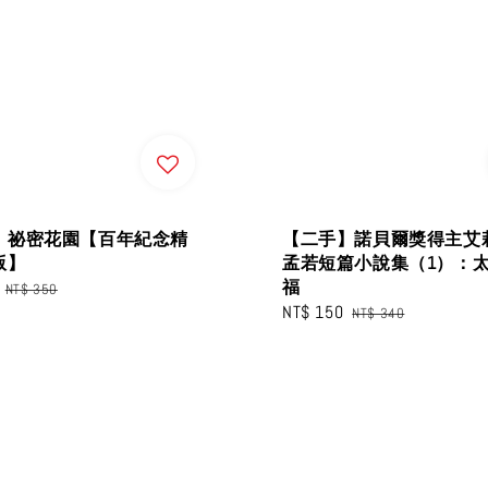
】祕密花園【百年紀念精
【二手】諾貝爾獎得主艾
版】
孟若短篇小說集（1）：
福
Regular
NT$ 350
Sale
NT$ 150
Regular
price
NT$ 340
price
price