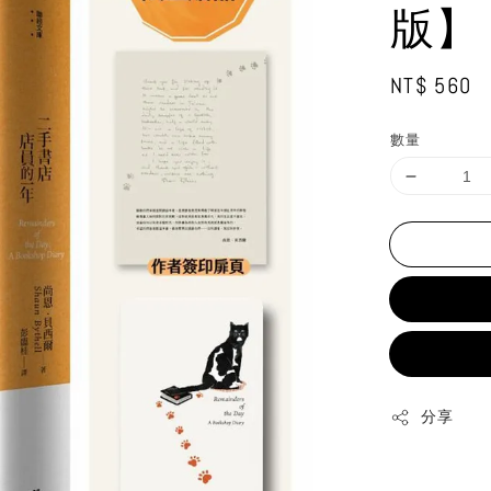
版】
Regular
NT$ 560
price
數量
分享