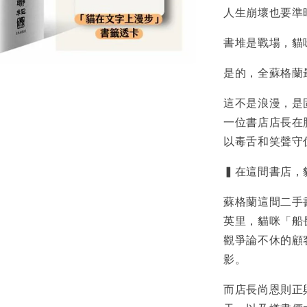
人生崩壞也要準
書堆是戰場，貓
是的，全蘇格蘭
這不是浪漫，是
一位書店店長在
以毒舌和笑聲守
▍在這間書店，
蘇格蘭這間二手
英里，貓咪「船
觀爭論不休的顧
影。
而店長尚恩則正