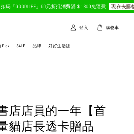
GOODLIFE」50元折抵
消費滿＄1800免運費
現在去購物！
登入
購物車
Pick
SALE
品牌
好好生活誌
書店店員的一年【首
量貓店長透卡贈品