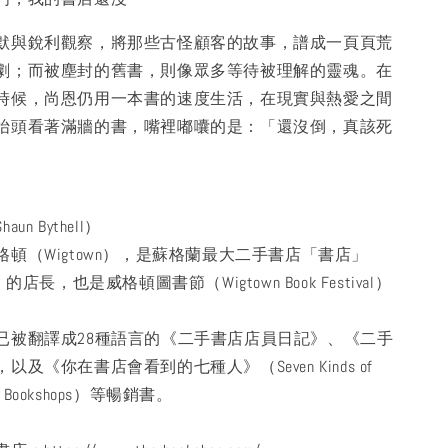
默與銳利觀察，將那些古怪顧客的故事，譜成一頁頁荒
劇；而被塵封的舊書，則像眾多等待被理解的靈魂。在
時候，尚恩仍用一本書的速度生活，在現實與熱愛之間
抬頭看著滿牆的書，嘴裡嘟囔的是：「還沒倒，真該死
n Bythell）
頓（Wigtown），是蘇格蘭最大二手書店「書店」
hop）的店長，也是威格頓圖書節（Wigtown Book Festival）
已被翻譯成28種語言的《二手書店店員日記》、《二手
及《你在書店會看到的七種人》（Seven Kinds of
d in Bookshops）等暢銷書。