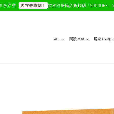
免運費
首次註冊輸入折扣碼「GOODLIFE」50
現在去購物！
ALL
閱讀Read
居家 Living