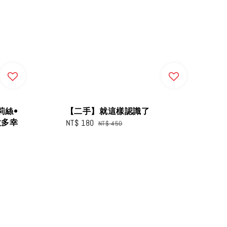
莉絲•
【二手】就這樣認識了
太多幸
Sale
NT$ 180
Regular
NT$ 450
price
price