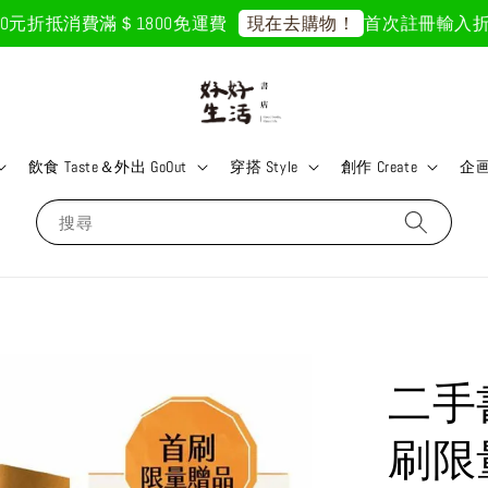
元折抵
消費滿＄1800免運費
首次註冊輸入折扣碼「
現在去購物！
飲食 Taste＆外出 GoOut
穿搭 Style
創作 Create
企画 
搜尋
二手
刷限