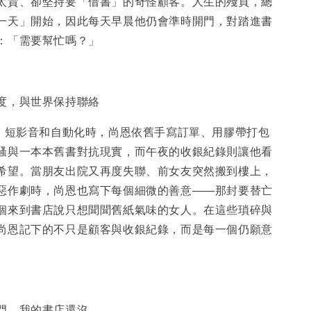
太貴、卻堅持要「借書」的奇怪顧客。人生的殘頁，總
一天」開始，因此每天早晨他仍會準時開門，對踏進書
：「需要幫忙嗎？」
度，與世界保持聯絡
I、短影音和自動化時，尚恩依舊手寫訂單、用膠帶打包
騷與一本本舊書對抗現實，而午夜的收銀紀錄則讓他看
希望。當朋友出院又再度失聯、前女友突然搬到樓上，
惡作劇時，尚恩也寫下每個細微的善意――那封要替亡
個來到書店說只想聞聞舊紙氣味的女人。在這些瑣碎與
尚恩記下的不只是顧客與收銀紀錄，而是每一個仍願意
門，我的書店還沒