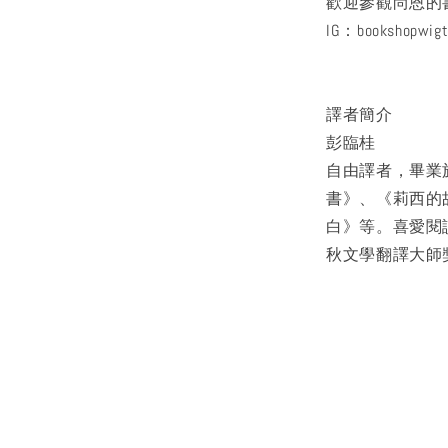
歡迎參觀尚恩的書店：ht
IG：bookshopwig
譯者簡介
彭臨桂
自由譯者，畢業
書》、《莉西的
白》等。喜愛閱
秋文學翻譯大師