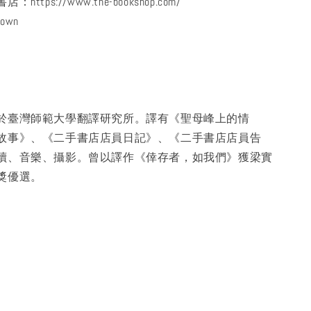
tps://www.the-bookshop.com/
town
於臺灣師範大學翻譯研究所。譯有《聖母峰上的情
故事》、《二手書店店員日記》、《二手書店店員告
讀、音樂、攝影。曾以譯作《倖存者，如我們》獲梁實
獎優選。