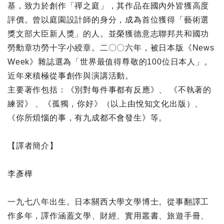
基，致力於創作「禪之庭」，其作品在國內外皆獲高度
評價。曾以庭園設計師的身分，成為首位獲得「藝術選
獎文部大臣新人獎」的人。並榮獲德意志聯邦共和國功
勞勳章功勞十字小綬章。二〇〇六年，被日本版《News
Week》雜誌選為「世界最值得尊敬的100位日本人」。
近年來積極從事創作與演講活動。
主要著作包括：《別對每件事都有反應》、 《不執著的
練習》 、《孤獨，你好》（以上由悅知文化出版）、
《你所煩惱的事，有九成都不會發生》等。
【譯者簡介】
李彥樺
一九七八年出生。日本關西大學文學博士。從事翻譯工
作多年，譯作涵蓋文學、財經、實用叢書、旅遊手冊、