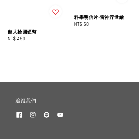
科學明信片-雷神浮世繪
Regular
NT$ 60
price
超大拾圓硬幣
Regular
NT$ 450
price
追蹤我們