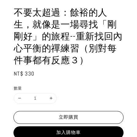
不要太超過：餘裕的人
生，就像是一場尋找「剛
剛好」的旅程--重新找回內
心平衡的禪練習（別對每
件事都有反應３）
Regular
NT$ 330
price
數量
立即購買
加入購物車