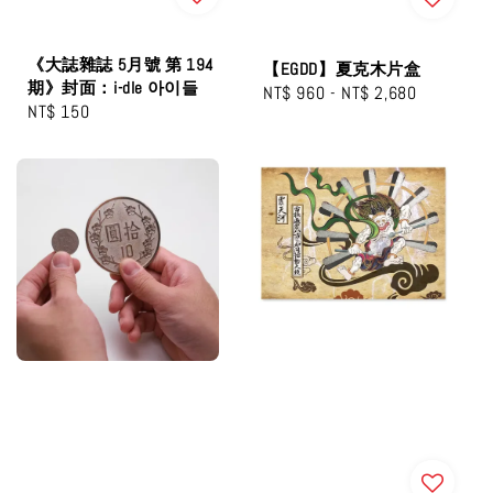
《大誌雜誌 5月號 第 194
【EGDD】夏克木片盒
期》封面：i-dle 아이들
Regular
NT$ 960
-
NT$ 2,680
Regular
NT$ 150
price
price