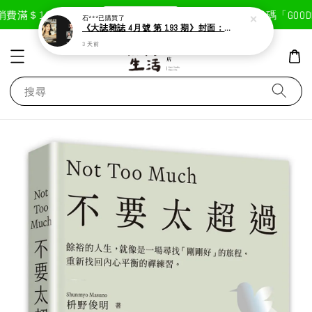
現在去購物！
費滿＄1800免運費
首次註冊輸入折扣碼「GOODLI
石***
已購買了
《大誌雜誌 4月號 第 193 期》封面：Solar 頌樂
3 天前
搜尋