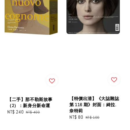
【特價出清】《大誌雜誌
【二手】那不勒斯故事
第 116 期》封面：綺拉.
（2）：新身分新命運
奈特莉
Sale
NT$ 240
Regular
NT$ 400
Sale
NT$ 80
Regular
NT$ 100
price
price
price
price