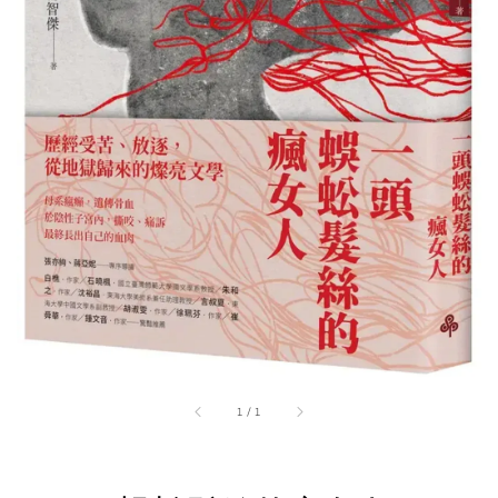
1
/
1