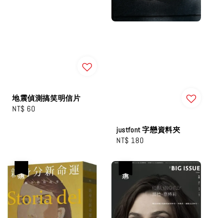
地震偵測搞笑明信片
Regular
NT$ 60
price
justfont 字戀資料夾
Regular
NT$ 180
price
優惠
優惠