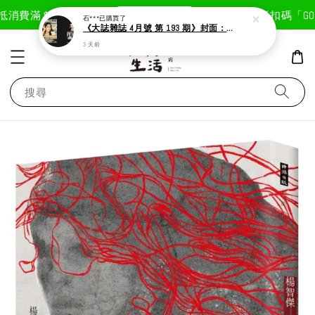
現在去購物！
抵
消費滿＄1800免運費
首次註冊輸入折扣碼「GOOD
石***
已購買了
《大誌雜誌 4月號 第 193 期》封面：Solar 頌樂
3 天前
搜尋