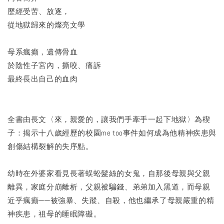
歷經受苦、放逐，
從地獄歸來的燦亮文學
母系瘋癲，遺傳骨血
於陰性子宮內，撕咬、痛訴
最終長出自己的血肉
全書由長文〈來，親愛的，讓我們手牽手一起下地獄〉為楔
子：揭示十八歲經歷的校園me too事件如何成為他精神疾患與
創傷結構裂解的失序點。
幼時在外婆家看見長著蜈蚣髮絲的女鬼，自那後母親與父親
離異，家庭分崩離析，父親被騙錢、弟弟加入黑道，而母親
近乎瘋癲──被強暴、失蹤、自殺，他也繼承了母親嚴重的精
神疾患，祖母的睡眠障礙。