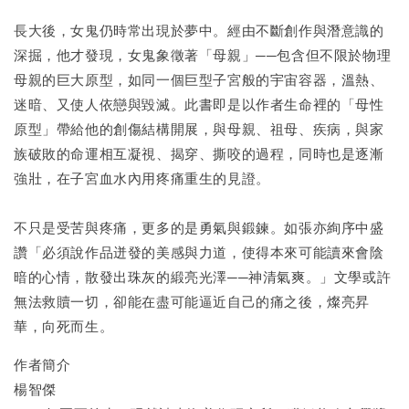
長大後，女鬼仍時常出現於夢中。經由不斷創作與潛意識的
深掘，他才發現，女鬼象徵著「母親」──包含但不限於物理
母親的巨大原型，如同一個巨型子宮般的宇宙容器，溫熱、
迷暗、又使人依戀與毀滅。此書即是以作者生命裡的「母性
原型」帶給他的創傷結構開展，與母親、祖母、疾病，與家
族破敗的命運相互凝視、揭穿、撕咬的過程，同時也是逐漸
強壯，在子宮血水內用疼痛重生的見證。
不只是受苦與疼痛，更多的是勇氣與鍛鍊。如張亦絢序中盛
讚「必須說作品迸發的美感與力道，使得本來可能讀來會陰
暗的心情，散發出珠灰的緞亮光澤──神清氣爽。」文學或許
無法救贖一切，卻能在盡可能逼近自己的痛之後，燦亮昇
華，向死而生。
作者簡介
楊智傑