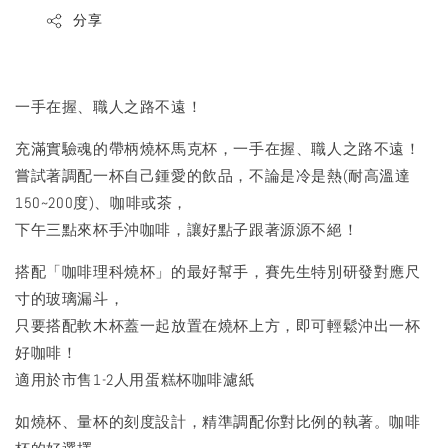
分享
一手在握、職人之路不遠！
充滿實驗魂的帶柄燒杯馬克杯，一手在握、職人之路不遠！
嘗試著調配一杯自己鍾愛的飲品，不論是冷是熱(耐高溫達
150~200度)、咖啡或茶，
下午三點來杯手沖咖啡，讓好點子跟著源源不絕！
搭配「咖啡理科燒杯」的最好幫手，賽先生特別研發對應尺
寸的玻璃漏斗，
只要搭配軟木杯蓋一起放置在燒杯上方，即可輕鬆沖出一杯
好咖啡！
適用於市售1-2人用蛋糕杯咖啡濾紙
如燒杯、量杯的刻度設計，精準調配你對比例的執著。咖啡