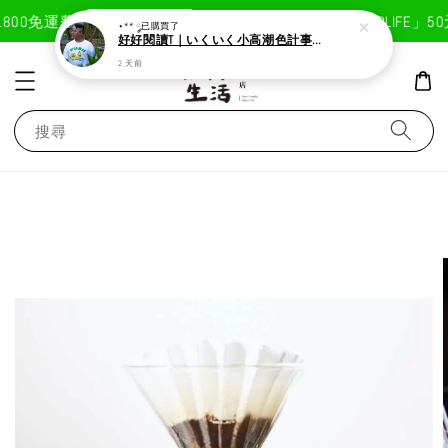
現在去購物！
00免運費
首次註冊輸入折扣碼「GOODLIFE」50
⋆** ༘
已購買了
好好閱讀T｜いくいく小高潮色計事務所X好好生活書店聯名款
2 天前
搜尋