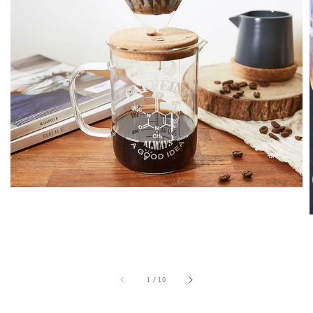
1
/
10