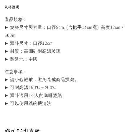
規格說明
產品規格 :
► 燒杯尺寸與容量：口徑9cm, (含把手14cm寬), 高度12cm /
500ml
► 漏斗尺寸：口徑12cm
► 材質：高硼硅耐高溫玻璃
► 製造地：中國
注意事項 :
► 請小心輕放，避免造成商品損傷。
► 可耐高溫150℃～200℃
► 漏斗適用1-2人的咖啡濾紙
► 可以使用洗碗機清洗
您可能也喜歡