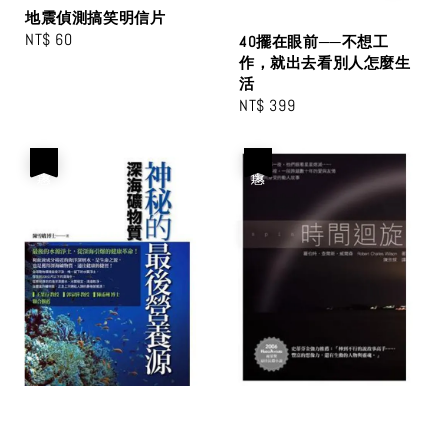
地震偵測搞笑明信片
Regular
NT$ 60
40擺在眼前──不想工
price
作，就出去看別人怎麼生
活
Regular
NT$ 399
price
優惠
優惠