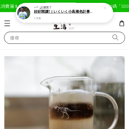
現在去購物！
消費滿＄1800免運費
首次註冊輸入折扣碼「GOODL
⋆** ༘
已購買了
好好閱讀T｜いくいく小高潮色計事務所X好好生活書店聯名款
5 天前
搜尋