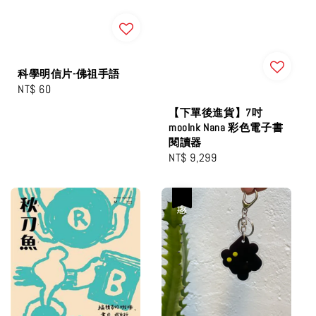
科學明信片-佛祖手語
Regular
NT$ 60
price
【下單後進貨】7吋
mooInk Nana 彩色電子書
閱讀器
Regular
NT$ 9,299
price
優惠