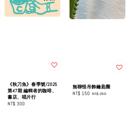
《秋刀魚》春季號/2025
無聊怪吊飾鑰匙圈
第47期 編輯者的咖啡、
Sale
NT$ 150
Regular
NT$ 250
書店、唱片行
price
price
Regular
NT$ 300
price