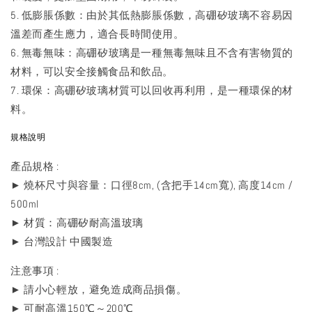
5. 低膨脹係數：由於其低熱膨脹係數，高硼矽玻璃不容易因
溫差而產生應力，適合長時間使用。
6. 無毒無味：高硼矽玻璃是一種無毒無味且不含有害物質的
材料，可以安全接觸食品和飲品。
7. 環保：高硼矽玻璃材質可以回收再利用，是一種環保的材
料。
規格說明
產品規格 :
► 燒杯尺寸與容量：口徑8cm, (含把手14cm寬), 高度14cm /
500ml
► 材質：高硼矽耐高溫玻璃
► 台灣設計 中國製造
注意事項 :
► 請小心輕放，避免造成商品損傷。
► 可耐高溫150℃～200℃