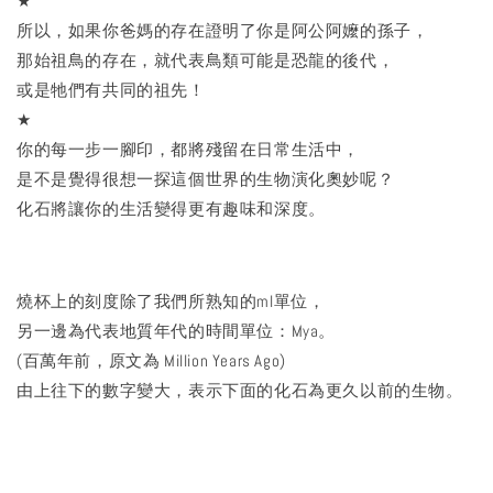
★
所以，如果你爸媽的存在證明了你是阿公阿嬤的孫子，
那始祖鳥的存在，就代表鳥類可能是恐龍的後代，
或是牠們有共同的祖先！
★
你的每一步一腳印，都將殘留在日常生活中，
是不是覺得很想一探這個世界的生物演化奧妙呢？
化石將讓你的生活變得更有趣味和深度。
燒杯上的刻度除了我們所熟知的ml單位，
另一邊為代表地質年代的時間單位：Mya。
(百萬年前，原文為 Million Years Ago)
由上往下的數字變大，表示下面的化石為更久以前的生物。