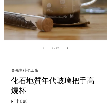
1
/
12
賽先生科學工廠
化石地質年代玻璃把手高
燒杯
Regular
NT$ 590
price