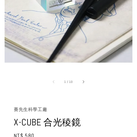
1
/
10
賽先生科學工廠
X-CUBE 合光稜鏡
Regular
NT$ 580