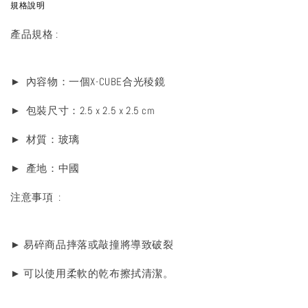
規格說明
產品規格 :
► 內容物：一個X-CUBE合光稜鏡
► 包裝尺寸：2.5 x 2.5 x 2.5 cm
► 材質：玻璃
► 產地：中國
注意事項 :
► 易碎商品摔落或敲撞將導致破裂
► 可以使用柔軟的乾布擦拭清潔。