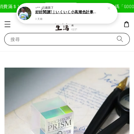
現在去購物！
費滿＄1800免運費
首次註冊輸入折扣碼「GOODLI
⋆** ༘
已購買了
好好閱讀T｜いくいく小高潮色計事務所X好好生活書店聯名款
3 天前
搜尋