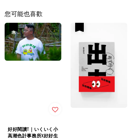
您可能也喜歡
優惠
優惠
好好閱讀T｜いくいく小
高潮色計事務所X好好生