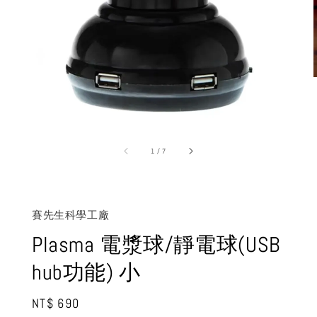
1
/
7
賽先生科學工廠
Plasma 電漿球/靜電球(USB
hub功能) 小
Regular
NT$ 690