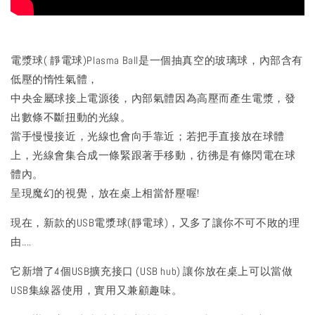
電漿球( 靜電球)Plasma Ball是一個抽真空的玻璃球，內部含有
低壓的惰性氣體，
中央金屬球接上電源後，內部氣體因為高壓而產生電漿，發
出數條不斷扭動的光線。
當手慢慢接近，光線也會向手靠近；若把手直接放在球體
上，光線會集合成一條緊跟著手移動，彷彿是有條閃電在球
體內。
呈現魔幻的視覺，放在桌上相當舒壓喔!
現在，新款的USB電漿球(靜電球)，又多了讓你不可不敗的理
由....
它新增了4個USB擴充接口 (USB hub) 讓你放在桌上可以當做
USB集線器使用，實用又兼顧趣味。