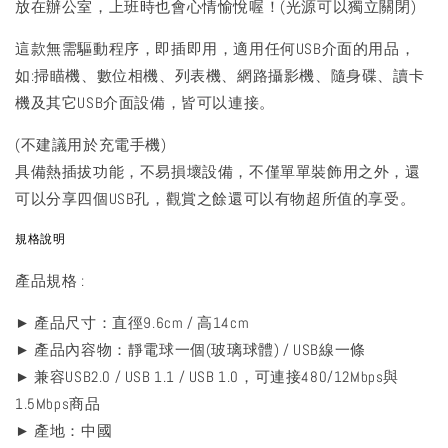
放在辦公室，上班時也會心情愉悅喔！(光源可以獨立關閉)
這款無需驅動程序，即插即用，適用任何USB介面的用品，
如:掃瞄機、數位相機、列表機、網路攝影機、隨身碟、讀卡
機及其它USB介面設備，皆可以連接。
(不建議用於充電手機)
具備熱插拔功能，不易損壞設備，不僅單單裝飾用之外，還
可以分享四個USB孔，觀賞之餘還可以有物超所值的享受。
規格說明
產品規格 :
► 產品尺寸：直徑9.6cm / 高14cm
► 產品內容物：靜電球一個(玻璃球體) / USB線一條
► 兼容USB2.0 / USB 1.1 / USB 1.0，可連接480/12Mbps與
1.5Mbps商品
► 產地：中國