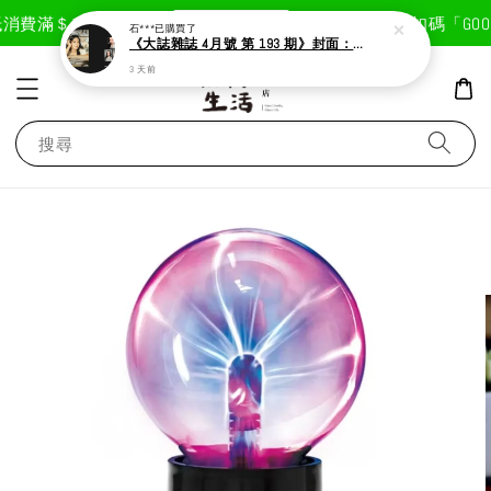
現在去購物！
消費滿＄1800免運費
首次註冊輸入折扣碼「GOODL
石***
已購買了
《大誌雜誌 4月號 第 193 期》封面：Solar 頌樂
3 天前
搜尋