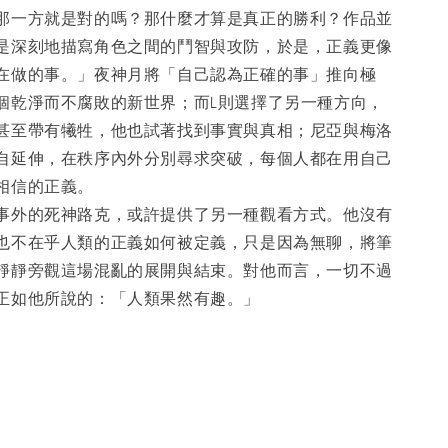
那一方就是對的嗎？那什麼才算是真正的勝利？作品並
是深刻地描寫角色之間的鬥智與攻防，於是，正義更像
在做的事。」夜神月將「自己認為正確的事」推向極
個乾淨而不腐敗的新世界；而L則選擇了另一種方向，
甚至帶有犧牲，他也試著找到事實與真相；尼亞與梅洛
自延伸，在秩序內外分別尋求突破，每個人都在用自己
相信的正義。
事外的死神路克，或許提供了另一種觀看方式。他沒有
也不在乎人類的正義如何被定義，只是因為無聊，將筆
靜靜旁觀這場混亂的展開與結束。對他而言，一切不過
正如他所說的：「人類果然有趣。」