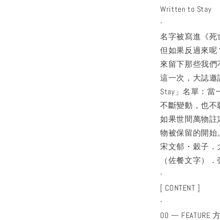
Written to Stay
-
名字被寫進《死
但如果反過來呢
來留下那些我們
這一次，大誌邀請
Stay」名單
不斷變動，也不
如果世間萬物註
物被保留的開始
宋文郁・穀子．
（佐餐文字）．
-
[ CONTENT ]
-
00 — FEATU