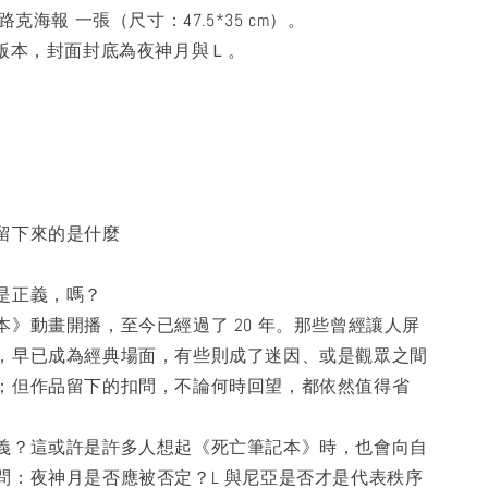
路克海報 一張（尺寸：47.5*35 cm）。
一版本，封面封底為夜神月與Ｌ。
留下來的是什麼
是正義，嗎？
本》動畫開播，至今已經過了 20 年。那些曾經讓人屏
，早已成為經典場面，有些則成了迷因、或是觀眾之間
；但作品留下的扣問，不論何時回望，都依然值得省
義？這或許是許多人想起《死亡筆記本》時，也會向自
問：夜神月是否應被否定？L 與尼亞是否才是代表秩序