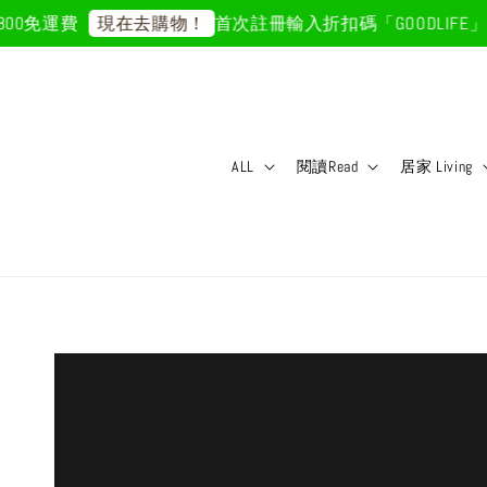
0免運費
首次註冊輸入折扣碼「GOODLIFE」5
現在去購物！
ALL
閱讀Read
居家 Living