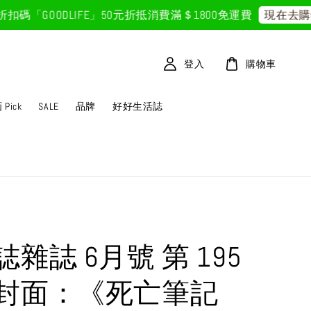
「GOODLIFE」50元折抵
消費滿＄1800免運費
現在去購物
登入
購物車
Pick
SALE
品牌
好好生活誌
雜誌 6月號 第 195
封面：《死亡筆記