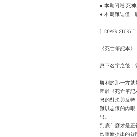
● 本期附贈 死神
● 本期雜誌僅
-
[ COVER STORY ]
-
《死亡筆記本》
-
寫下名字之後，
-
勝利的那一方就
距離《死亡筆記
息的對決與反轉
難以忘懷的內哏
思。
到底什麼才是正
己重新提出的疑