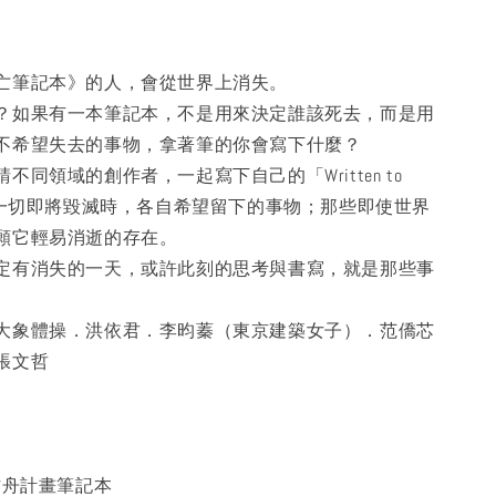
亡筆記本》的人，會從世界上消失。
？如果有一本筆記本，不是用來決定誰該死去，而是用
不希望失去的事物，拿著筆的你會寫下什麼？
不同領域的創作者，一起寫下自己的「Written to
：當一切即將毀滅時，各自希望留下的事物；那些即使世界
願它輕易消逝的存在。
定有消失的一天，或許此刻的思考與書寫，就是那些事
。
大象體操．洪依君．李昀蓁（東京建築女子）．范僑芯
張文哲
RE 方舟計畫筆記本