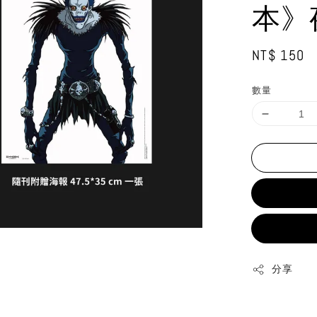
本》
Regular
NT$ 150
price
數量
分享