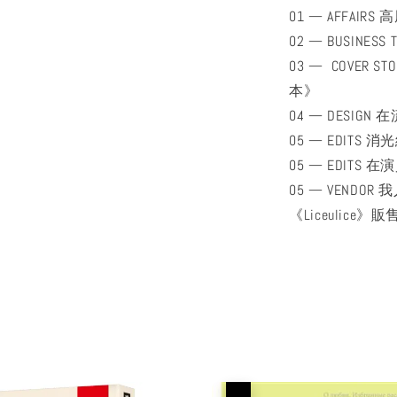
01 — AFFAIR
02 — BUSIN
03 — COVE
本》
04 — DESI
05 — EDIT
05 — EDI
05 — VEN
《Liceulic
優惠