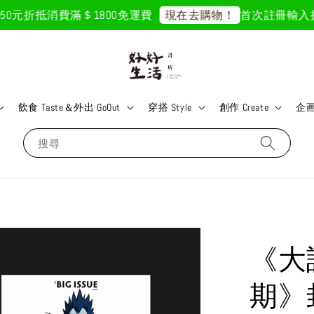
0元折抵
消費滿＄1800免運費
首次註冊輸入折扣碼
現在去購物！
飲食 Taste＆外出 GoOut
穿搭 Style
創作 Create
企画 
搜尋
《大誌
期》