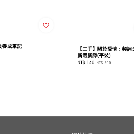
員養成筆記
【二手】關於愛情：契訶
新選新譯(平裝)
Sale
NT$ 140
Regular
NT$ 300
price
price