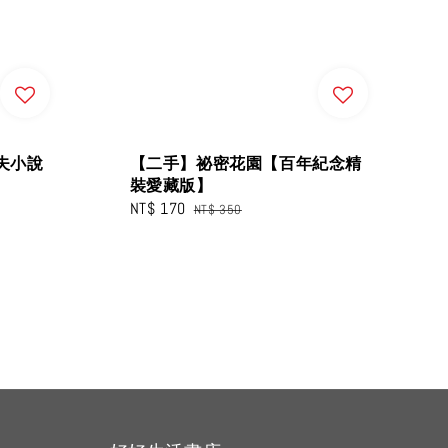
夫小說
【二手】祕密花園【百年紀念精
裝愛藏版】
Sale
NT$ 170
Regular
NT$ 350
price
price