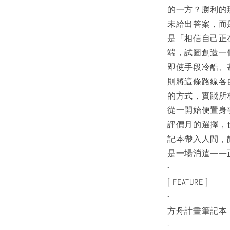
的一方？勝利的
未給出答案，而
是「相信自己正
端，試圖創造一
即使手段冷酷、
則將這條路線各
的方式，實踐所
從一開始便置身
評價月的選擇，
記本帶入人間，
是一場消遣——
-
[ FEATURE ]
-
方舟計畫筆記本
-