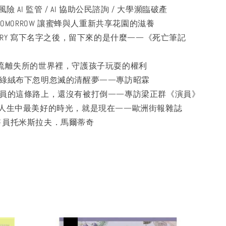
S 高風險 AI 監管 / AI 協助公民諮詢 / 大學瀕臨破產
ESS TOMORROW 讓蜜蜂與人重新共享花園的滋養
R STORY 寫下名字之後，留下來的是什麼——《死亡筆記
GN 在流離失所的世界裡，守護孩子玩耍的權利
S 消光綠絨布下忽明忽滅的清醒夢——專訪昭霖
TS 在演員的這條路上，還沒有被打倒——專訪梁正群《演員》
DOR 我人生中最美好的時光，就是現在——歐洲街報雜誌
e》販售員托米斯拉夫．馬爾蒂奇
優惠