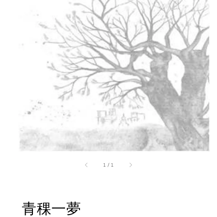
1
/
1
青稞一夢