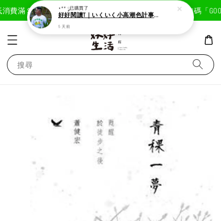
現在去購物！
消費滿＄1800免運費
首次註冊輸入折扣碼「GOODL
⋆** ༘
已購買了
好好閱讀T｜いくいく小高潮色計事務所X好好生活書店聯名款
5 天前
搜尋