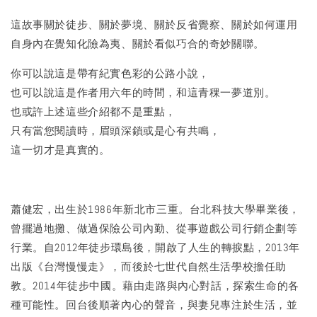
這故事關於徒步、關於夢境、關於反省覺察、關於如何運用
自身內在覺知化險為夷、關於看似巧合的奇妙關聯。
你可以說這是帶有紀實色彩的公路小說，
也可以說這是作者用六年的時間，和這青稞一夢道別。
也或許上述這些介紹都不是重點，
只有當您閱讀時，眉頭深鎖或是心有共鳴，
這一切才是真實的。
蕭健宏，出生於1986年新北市三重。台北科技大學畢業後，
曾擺過地攤、做過保險公司內勤、從事遊戲公司行銷企劃等
行業。自2012年徒步環島後，開啟了人生的轉捩點，2013年
出版《台灣慢慢走》，而後於七世代自然生活學校擔任助
教。2014年徒步中國。藉由走路與內心對話，探索生命的各
種可能性。回台後順著內心的聲音，與妻兒專注於生活，並