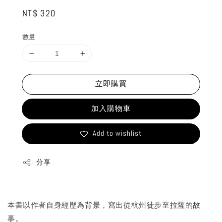
Regular
NT$ 320
price
數量
立即購買
加入購物車
Add to wishlist
分享
本書以作者自身經歷為背景，寫出從杭州徒步至拉薩的故
事。