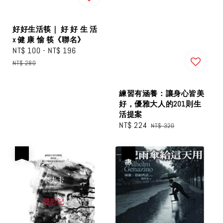
好好生活筷｜ 好 好 生 活
x 健 康 愉 筷《聯名》
Sale
NT$ 100
-
NT$ 196
Regular
price
price
NT$ 280
練習有涵養：讓身心皆美
好，優雅大人的201則生
活提案
Sale
NT$ 224
Regular
NT$ 320
price
price
優惠
優惠