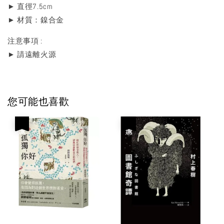
► 直徑7.5cm
► 材質：鎳合金
注意事項 :
► 請遠離火源
您可能也喜歡
優惠
優惠