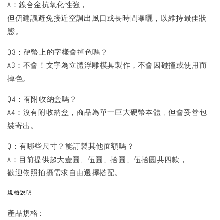
A：鎳合金抗氧化性強，
但仍建議避免接近空調出風口或長時間曝曬，以維持最佳狀
態。
Q3：硬幣上的字樣會掉色嗎？
A3：不會！文字為立體浮雕模具製作，不會因碰撞或使用而
掉色。
Q4：有附收納盒嗎？
A4：沒有附收納盒，商品為單一巨大硬幣本體，但會妥善包
裝寄出。
Q：有哪些尺寸？能訂製其他面額嗎？
A：目前提供超大壹圓、伍圓、拾圓、伍拾圓共四款，
歡迎依照拍攝需求自由選擇搭配。
規格說明
產品規格 :