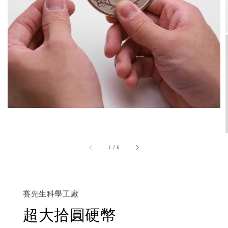
1
/
6
賽先生科學工廠
超大拾圓硬幣