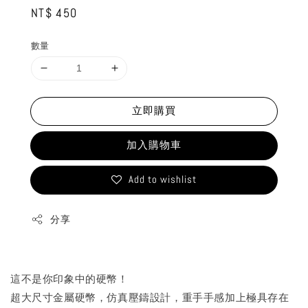
Regular
NT$ 450
price
數量
立即購買
加入購物車
Add to wishlist
分享
這不是你印象中的硬幣！
超大尺寸金屬硬幣，仿真壓鑄設計，重手手感加上極具存在