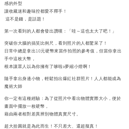
感的外型
讓收藏迷和趣味控都愛不釋手！
這不是錢，是話題！
第一次看到的人都會發出讚嘆：「哇～這也太大了吧！」
突破你大腦的搞笑比例尺，看到照片的人都驚呆了！
日常中總是拿出10元硬幣來當作拍照的參考值，但當你拿出
手中這枚大幣，
根本讓眾人以為你擁有了哆啦a夢縮小燈啊！
隨手拿出身邊小物，輕鬆拍出爆紅社群照片！人人都能成為
魔術大師
你一定有這種經驗：為了從照片中看出物體實際大小，便於
畫面中擺放一枚硬幣，
藉由兩者相對差異辨別物體真實尺寸。
超大拾圓就是為此而生！不只差大、還超擬真！