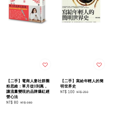
【二手】電商人妻社群圈
【二手】寫給年輕人的簡
粉思維：單月從0到萬，
明世界史
讓流量變現的品牌爆紅經
Sale
NT$ 100
Regular
NT$ 250
營心法
price
price
Sale
NT$ 80
Regular
NT$ 380
price
price