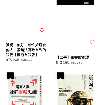
孤獨，你好：給忙於迎合
他人，卻無法喜歡自己的
我們【擁抱自我版】
【二手】圖書館奇譚
Sale
NT$ 245
Regular
NT$ 350
Sale
NT$ 160
Regular
NT$ 250
price
price
price
price
優惠
優惠