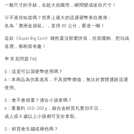
一般尺寸的手錶，在超大拾圓旁，瞬間變成迷你尺寸！
💡不過你知道嗎？世界上最大的流通硬幣來自澳洲：
名為「澳洲金袋鼠」，直徑 80 公分，重達一噸！
這款《Super Big Coin》雖然還沒那麼誇張，但當擺飾、把玩或
送禮，都相當有趣！
💬 常見問題 FAQ
Q：這是可以當硬幣使用嗎？
A：本商品為仿真道具，不具貨幣價值，無法於實體通路流通
使用。
Q：會不會很重？適合小孩拿嗎？
A：重量約 150–200 g，鎳合金材質扎實但不沉，
成人或 8 歲以上小孩都可安全拿取。
Q：材質會生鏽或褪色嗎？