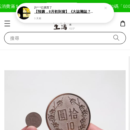
現在去購物！
消費滿＄1800免運費
首次註冊輸入折扣碼「GOODL
許***
已購買了
【預購，8月初到貨】《大誌雜誌 7月號 第 196 期》封面：布丁狗
3 天前
搜尋