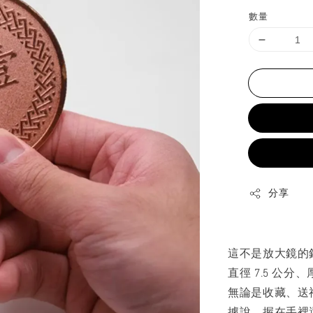
price
數量
分享
這不是放大鏡的
直徑 7.5 公分
無論是收藏、送
據說，握在手裡