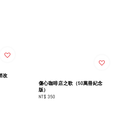
銷改
傷心咖啡店之歌（50萬冊紀念
版）
Regular
NT$ 350
price