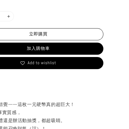
立即購買
加入購物車
Add to wishlist
錯覺——這枚一元硬幣真的超巨大！
、厚實質感，
禮還是辦活動抽獎，都超吸睛。
還能召喚財氣（誤）！