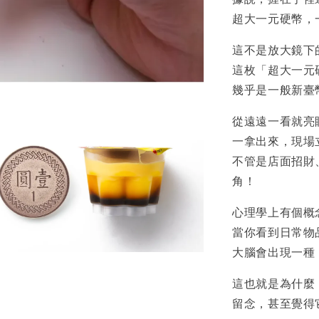
超大一元硬幣，
這不是放大鏡下
這枚「超大一元硬幣
幾乎是一般新臺幣壹
從遠遠一看就亮
一拿出來，現場
不管是店面招財
角！
心理學上有個概念叫做
當你看到日常物
大腦會出現一種
這也就是為什麼
留念，甚至覺得