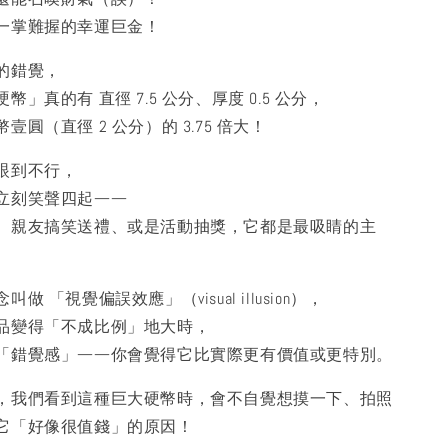
一掌難握的幸運巨金！
的錯覺，
」真的有 直徑 7.5 公分、厚度 0.5 公分，
圓（直徑 2 公分）的 3.75 倍大！
眼到不行，
立刻笑聲四起——
、親友搞笑送禮、或是活動抽獎，它都是最吸睛的主
 「視覺偏誤效應」（visual illusion），
品變得「不成比例」地大時，
「錯覺感」——你會覺得它比實際更有價值或更特別。
，我們看到這種巨大硬幣時，會不自覺想摸一下、拍照
它「好像很值錢」的原因！