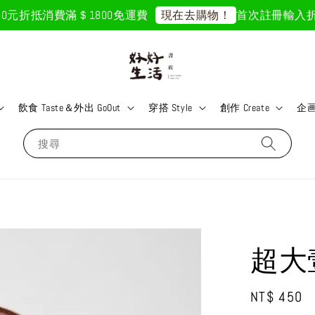
元折抵
消費滿＄1800免運費
首次註冊輸入折扣碼「
現在去購物！
飲食 Taste＆外出 GoOut
穿搭 Style
創作 Create
企画 
搜尋
超大
Regular
NT$ 450