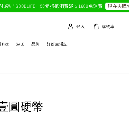
GOODLIFE」50元折抵
消費滿＄1800免運費
現在去購物！
登入
購物車
Pick
SALE
品牌
好好生活誌
壹圓硬幣