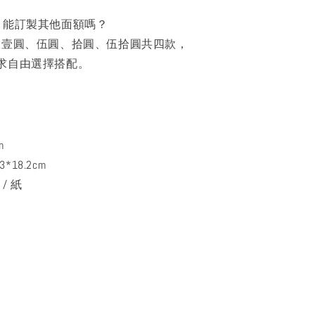
？能訂製其他面額嗎？
大壹圓、伍圓、拾圓、伍拾圓共四款，
求自由選擇搭配。
規格 :
m
*18.2cm
/ 紙
項 :