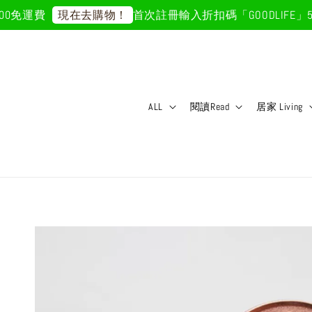
免運費
首次註冊輸入折扣碼「GOODLIFE」50
現在去購物！
ALL
閱讀Read
居家 Living