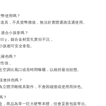
硬幣使用嗎？
真道具，不具貨幣價值，無法於實體通路流通使用。
？適合小孩拿嗎？
–200 g，鎳合金材質扎實但不沉，
上小孩都可安全拿取。
或褪色嗎？
化性強，
近空調出風口或長時間曝曬，以維持最佳狀態。
字樣會掉色嗎？
字為立體浮雕模具製作，不會因碰撞或使用而掉色。
嗎？
納盒，商品為單一巨大硬幣本體，但會妥善包裝寄出。