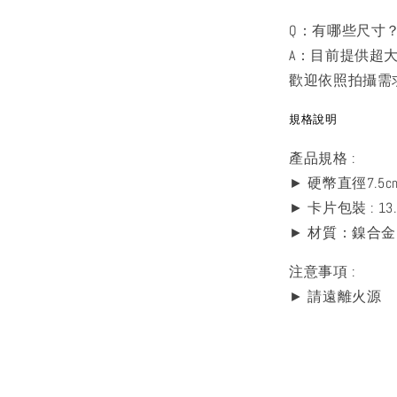
Q：有哪些尺寸
A：目前提供超
歡迎依照拍攝需
規格說明
產品
► 硬幣直徑7.5c
► 卡片包裝 : 13.3
► 材質：鎳合金 
注意事
► 請遠離火源