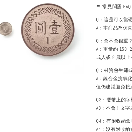
💬 常見問題 FAQ
Q：這是可以當
A：本商品為仿
Q：會不會很重
A：重量約 150
成人或 8 歲以
Q：材質會生鏽
A：鎳合金抗氧
但仍建議避免接
Q3：硬幣上的
A3：不會！文
Q4：有附收納盒
A4：沒有附收