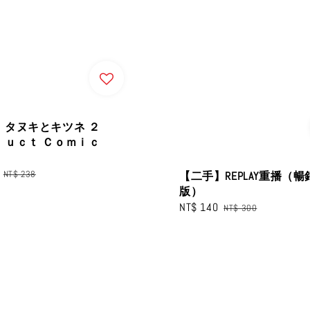
】タヌキとキツネ ２
ｌｕｃｔ Ｃｏｍｉｃ
Regular
NT$ 238
【二手】REPLAY重播（暢
price
版）
Sale
NT$ 140
Regular
NT$ 300
price
price