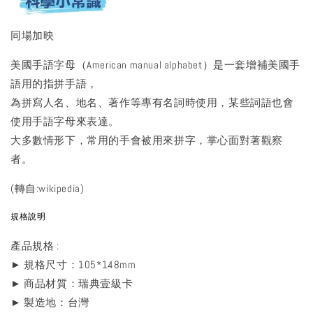
同場加映
美國手語字母（American manual alphabet）是一套增補美國手
語用的指拼手語，
為拼寫人名、地名、著作等專有名詞時使用，某些詞語也會
使用手語字母來表達。
大多數情形下，常用的手會被用來拼字，掌心面對著觀察
者。
(轉自:wikipedia)
規格說明
產品規格 :
► 規格尺寸：105*148mm
► 商品材質：瑞典壹級卡
► 製造地：台灣