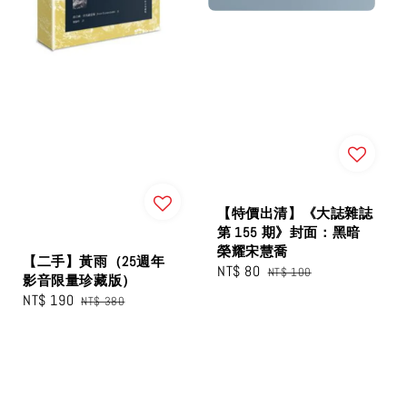
【特價出清】《大誌雜誌
第 155 期》封面：黑暗
榮耀宋慧喬
【二手】黃雨（25週年
Sale
NT$ 80
Regular
NT$ 100
影音限量珍藏版）
price
price
Sale
NT$ 190
Regular
NT$ 380
price
price