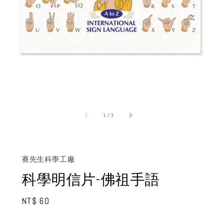
1
/
3
賽先生科學工廠
科學明信片-佛祖手語
Regular
NT$ 60
price