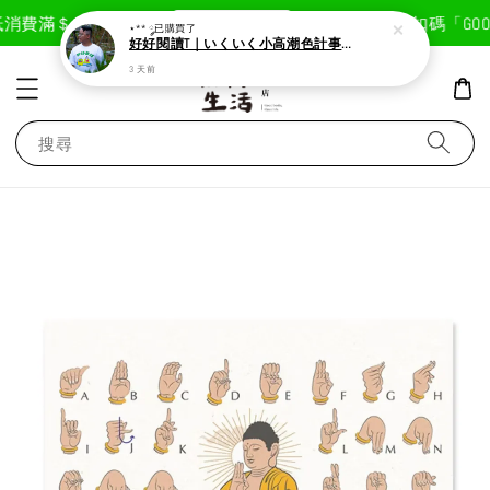
現在去購物！
消費滿＄1800免運費
首次註冊輸入折扣碼「GOODL
⋆** ༘
已購買了
好好閱讀T｜いくいく小高潮色計事務所X好好生活書店聯名款
3 天前
搜尋