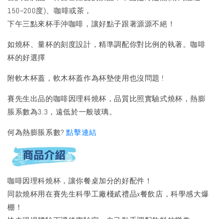
150~200度)、咖啡或茶，
下午三點來杯手沖咖啡，讓好點子跟著源源不絕！
如燒杯、量杯的刻度設計，精準調配你對比例的執著。咖啡
杯的好選擇
附軟木杯蓋，軟木杯蓋作為杯墊使用也沒問題 !
賽先生出品的咖啡因理科燒杯，品質比照實驗式燒杯，熱膨
脹系數為3.3，遠低於一般玻璃。
何為熱膨脹系數?
點擊連結
咖啡因理科燒杯，讓你餐桌加分的好配件！
同款燒杯用在賽先生科學工廠棧貳禮品x餐飲店，科學感大爆
棚！