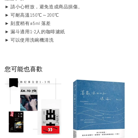
► 請小心輕放，避免造成商品損傷。
► 可耐高溫150℃～200℃
► 刻度稍有±5ml 落差
► 漏斗適用1-2人的咖啡濾紙
► 可以使用洗碗機清洗
您可能也喜歡
優惠