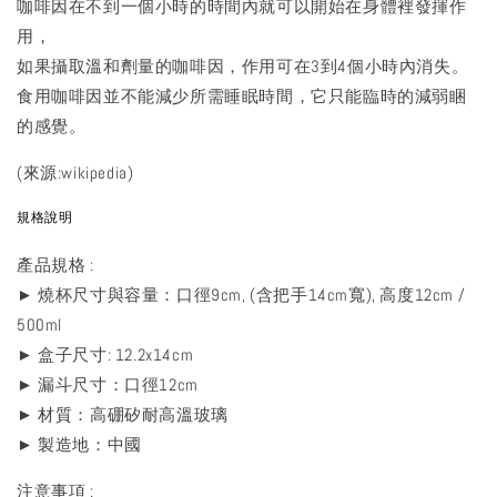
咖啡因在不到一個小時的時間內就可以開始在身體裡發揮作
用，
如果攝取溫和劑量的咖啡因，作用可在3到4個小時內消失。
食用咖啡因並不能減少所需睡眠時間，它只能臨時的減弱睏
的感覺。
(來源:wikipedia)
規格說明
產品規格 :
► 燒杯尺寸與容量：口徑9cm, (含把手14cm寬), 高度12cm /
500ml
► 盒子尺寸: 12.2x14cm
► 漏斗尺寸：口徑12cm
► 材質：高硼矽耐高溫玻璃
► 製造地：中國
注意事項 :