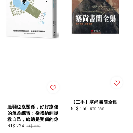
【二手】塞尚書簡全集
脆弱也沒關係，好好療傷
Sale
NT$ 150
Regular
NT$ 380
的溫柔練習：從接納到拯
price
price
救自己，給總是受傷的你
Sale
NT$ 224
Regular
NT$ 320
price
price