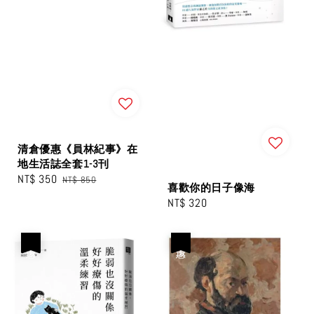
清倉優惠《員林紀事》在
地生活誌全套1-3刊
Sale
NT$ 350
Regular
NT$ 850
喜歡你的日子像海
price
price
Regular
NT$ 320
price
優惠
優惠