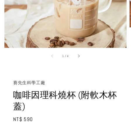
1
/
4
賽先生科學工廠
咖啡因理科燒杯 (附軟木杯
蓋)
Regular
NT$ 590
price