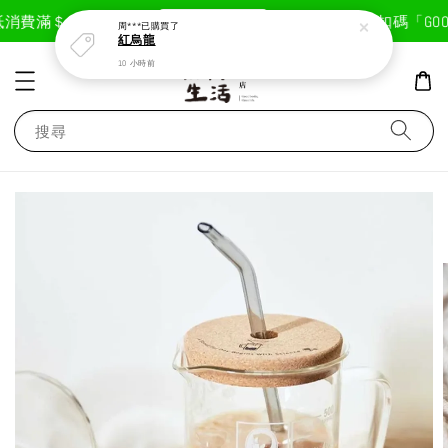
現在去購物！
消費滿＄1800免運費
首次註冊輸入折扣碼「GOODL
周***
已購買了
紅烏龍
10 小時前
搜尋